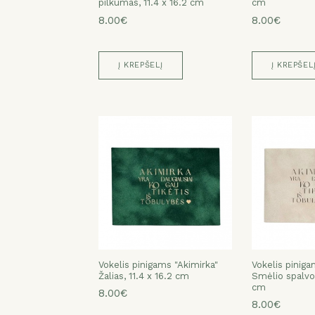
pilkumas, 11.4 x 16.2 cm
cm
8.00€
8.00€
Į KREPŠELĮ
Į KREPŠEL
Vokelis pinigams "Akimirka"
Vokelis piniga
Žalias, 11.4 x 16.2 cm
Smėlio spalvos
cm
8.00€
8.00€