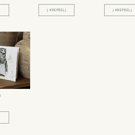
Į
Į KREPŠELĮ
Į KREPŠELĮ
ATŠAUKTI
TAIP
5
Į