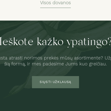
Visos dovanos
Ieškote kažko ypatingo
sta atrasti norimos prekės mūsų asortimente? Užp
šią formą, ir mes padėsime Jums kuo greičiau.
SIŲSTI UŽKLAUSĄ