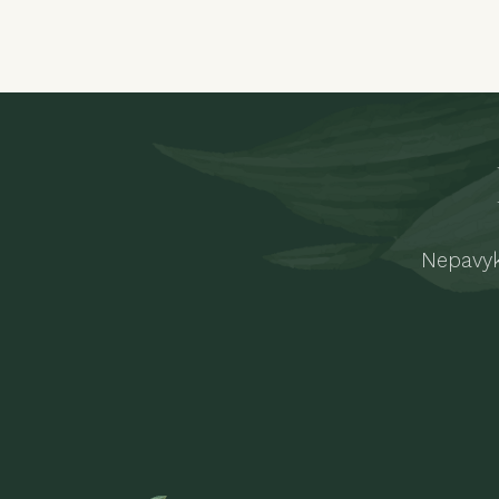
Nepavyk