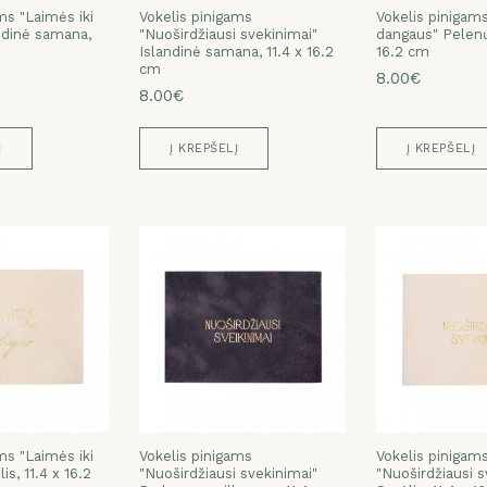
ms "Laimės iki
Vokelis pinigams
Vokelis pinigams
ndinė samana,
"Nuoširdžiausi svekinimai"
dangaus" Pelenų 
Islandinė samana, 11.4 x 16.2
16.2 cm
cm
8.00€
8.00€
Į
Į KREPŠELĮ
Į KREPŠELĮ
ms "Laimės iki
Vokelis pinigams
Vokelis pinigam
s, 11.4 x 16.2
"Nuoširdžiausi svekinimai"
"Nuoširdžiausi s