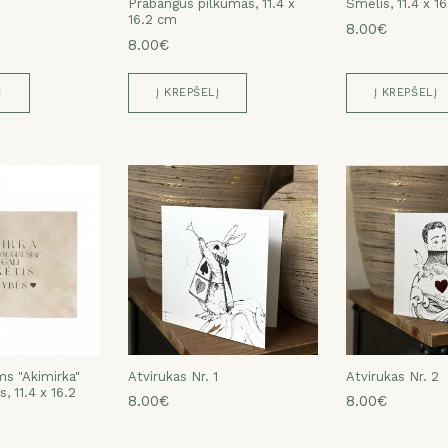
Prabangus pilkumas, 11.4 x
Smėlis, 11.4 x 1
16.2 cm
8.00€
8.00€
Į
Į KREPŠELĮ
Į KREPŠELĮ
ms "Akimirka"
Atvirukas Nr. 1
Atvirukas Nr. 2
, 11.4 x 16.2
8.00€
8.00€