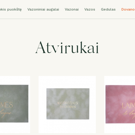
nkis puokštę
Vazoniniai augalai
Vazonai
Vazos
Gedulas
Dovano
Atvirukai