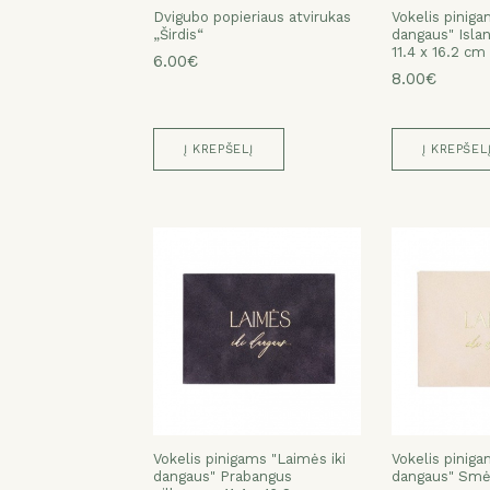
Dvigubo popieriaus atvirukas
Vokelis piniga
„Širdis“
dangaus" Isla
11.4 x 16.2 cm
6.00€
8.00€
Į KREPŠELĮ
Į KREPŠEL
Vokelis pinigams "Laimės iki
Vokelis piniga
dangaus" Prabangus
dangaus" Smėli