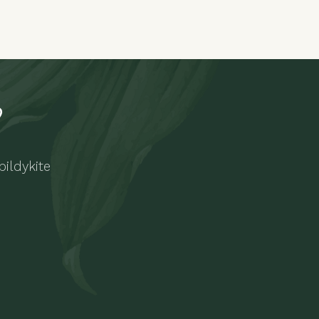
?
ildykite