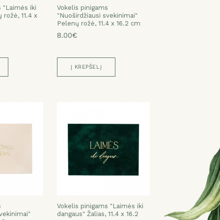
 "Laimės iki
Vokelis pinigams
rožė, 11.4 x
"Nuoširdžiausi svekinimai"
Pelenų rožė, 11.4 x 16.2 cm
8.00€
Į KREPŠELĮ
s
Vokelis pinigams "Laimės iki
vekinimai"
dangaus" Žalias, 11.4 x 16.2