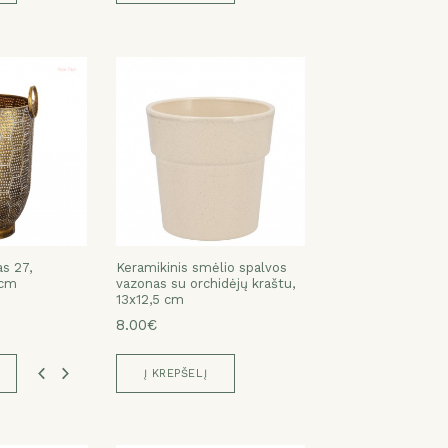
as 27,
as 27,
as 27,
as 27,
Keramikinis smėlio spalvos
 cm
 cm
vazonas su orchidėjų kraštu,
13x12,5 cm
8.00€
Į KREPŠELĮ