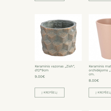
Keraminis vazonas „Zish“,
Keraminis mat
d12*9cm
orchidėjoms „
cm.
9.00€
8.00€
Į KREPŠELĮ
Į KREPŠEL