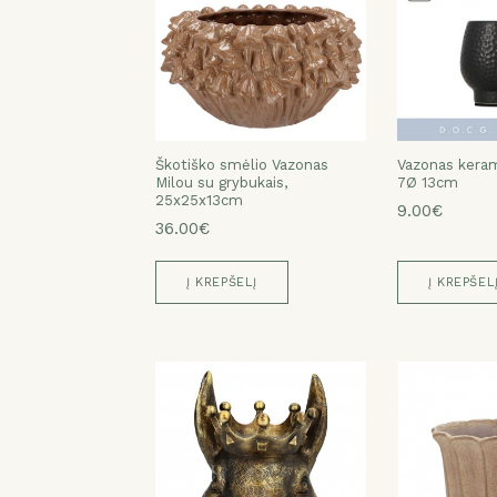
Škotiško smėlio Vazonas
Vazonas keram
Milou su grybukais,
7Ø 13cm
25x25x13cm
9.00€
36.00€
Į KREPŠELĮ
Į KREPŠEL