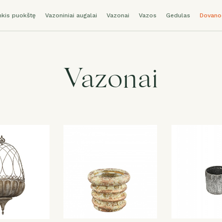
nkis puokštę
Vazoniniai augalai
Vazonai
Vazos
Gedulas
Dovano
Vazonai