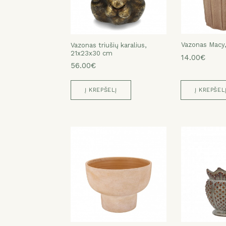
Vazonas Macy
Vazonas Macy
Vazonas Macy
Vazonas Macy
Vazonas Macy
Vazonas Macy
Vazonas triušių karalius,
23x23x20cm
23x23x20cm
21x23x30 cm
14.00€
19.00€
32.00€
14.00€
39.00€
39.00€
56.00€
Į KREPŠELĮ
Į KREPŠEL