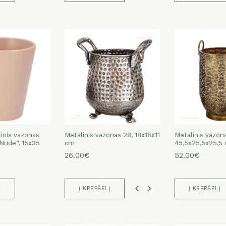
Metalinis vazonas 28,
Metalinis vazonas 28, 18x16x11
Metalinis vazonas 28,
Metalinis vazonas 28, 18x16x11
Metalinis vazon
Metalinis vazon
Metalinis vazon
Metalinis vazon
inis vazonas
19,5x18x14 cm
cm
19,5x18x14 cm
cm
52x32x32 cm
45,5x25,5x25,5
52x32x32 cm
45,5x25,5x25,5
Nude“, 15x35
37.00€
26.00€
37.00€
26.00€
82.00€
52.00€
82.00€
52.00€
Į
Į KREPŠELĮ
Į KREPŠELĮ