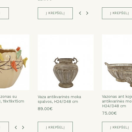
Į
Į KREPŠELĮ
Į KREPŠELĮ
azonas su
azonas su
azonas su
azonas su
Vazonas ant koj
Vazonas ant koj
Vazonas ant koj
Vazonas ant koj
Vaza antikvarinės moka
 3, 26x26x20cm
3, 19x19x15cm
 3, 26x26x20cm
3, 19x19x15cm
antikvarinės mo
antikvarinės mo
antikvarinės mo
antikvarinės mo
spalvos, H24/D48 cm
H24/D48 cm
H24/D48 cm
H24/D48 cm
H24/D48 cm
89.00€
115.00€
75.00€
115.00€
75.00€
Į
Į KREPŠELĮ
Į KREPŠELĮ