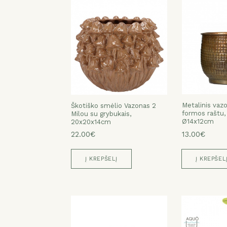
Metalinis vazo
Metalinis vazo
Metalinis vazo
Metalinis vazo
Metalinis vazo
Škotiško smėlio Vazonas 2
formos raštu,
formos raštu,
formos raštu,
formos raštu,
formos raštu,
Milou su grybukais,
Ø20x17cm
Ø14x12cm
Ø17x16cm
Ø20x17cm
Ø14x12cm
20x20x14cm
25.00€
13.00€
19.00€
25.00€
13.00€
22.00€
Į KREPŠELĮ
Į KREPŠEL