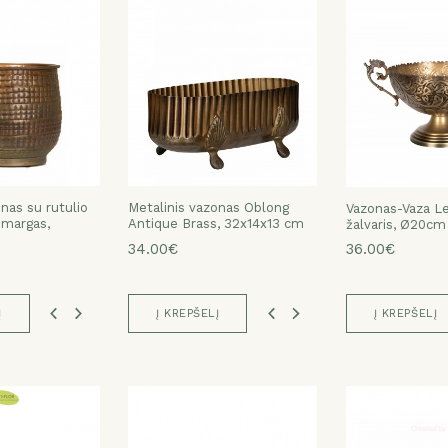
nas su rutulio
nas su rutulio
nas su rutulio
nas su rutulio
nas su rutulio
Metalinis vazonas Oblong
Metalinis vazonas Oblong
Metalinis vazonas Oblong
Metalinis vazonas Oblong
Vazonas-Vaza Le
 margas,
 margas,
 margas,
 margas,
 margas,
Antique Brass, 39x20x17 cm
Antique Brass, 32x14x13 cm
Antique Brass, 39x20x17 cm
Antique Brass, 32x14x13 cm
žalvaris, Ø20cm
58.00€
34.00€
58.00€
34.00€
36.00€
Į
Į KREPŠELĮ
Į KREPŠELĮ