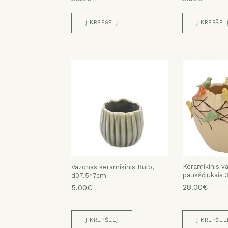
Į KREPŠELĮ
Į KREPŠEL
Keramikinis v
Keramikinis v
Keramikinis v
Keramikinis v
Vazonas keramikinis Bulb,
paukščiukais
paukščiukais 
paukščiukais
paukščiukais 
d07.5*7cm
42.00€
28.00€
42.00€
28.00€
5.00€
Į KREPŠELĮ
Į KREPŠEL