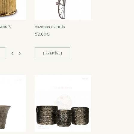
nis 7,
nis 7,
nis 7,
nis 7,
Vazonas dviratis
52.00€
Į KREPŠELĮ