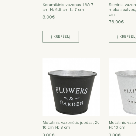
Keramikinis vazonas 1 W: 7
Sieninis vazon
cm H: 6.5 cm L: 7 cm
moka spalvos
cm
8.00€
76.00€
Į KREPŠELĮ
Į KREPŠEL
Metalinis vazonėlis juodas, Ø:
Metalinis vazo
10 cm H: 8 cm
H: 10 cm
3.00€
3.00€