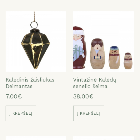
Kalėdinis žaisliukas
Vintažinė Kalėdų
Deimantas
senelio šeima
7.00€
38.00€
Į KREPŠELĮ
Į KREPŠELĮ