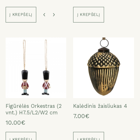
Į KREPŠELĮ
Į KREPŠELĮ
Figūrėlės Orkestras (2
Kalėdinis žaisliukas 4
vnt.) H7.5/L2/W2 cm
7.00€
10.00€
Į KREPŠELĮ
Į KREPŠELĮ