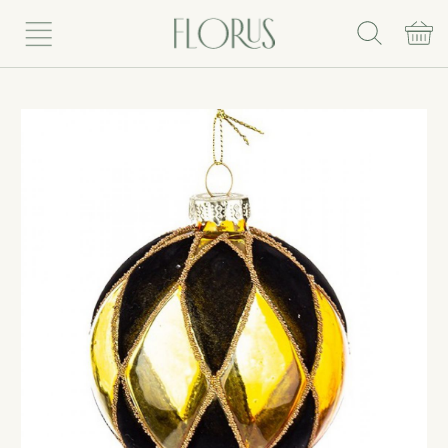
Rinkis puokštę
Vazoniniai augalai
Vazonai
Vazos