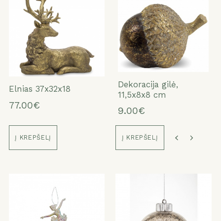
Dekoracija gilė,
Dekoracija gilė,
Dekoracija gilė,
Dekoracija gilė,
Elnias 37x32x18
11,5x8x8 cm
11,5x8x8 cm
14x10x10 cm
14x10x10 cm
77.00€
9.00€
9.00€
13.00€
13.00€
Į KREPŠELĮ
Į KREPŠELĮ