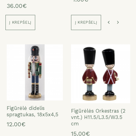
36.00€
36.00€
36.00€
ATŠAUKTI
TAIP
Į KREPŠELĮ
Į KREPŠELĮ
Figūrėlė didelis
Figūrėlė didelis
Figūrėlė didelis
Figūrėlė didelis
Figūrėlė didelis
Figūrėlė didelis
Figūrėlės Orkestras (2
spragtukas, 18x5x4,5
spragtukas, 18x5x4,5
spragtukas, 18x5x4,5
spragtukas, 18x5x4,5
spragtukas, 18x5x4,5
spragtukas, 18x5x4,5
vnt.) H11.5/L3.5/W3.5
cm
12.00€
12.00€
12.00€
12.00€
12.00€
12.00€
15.00€