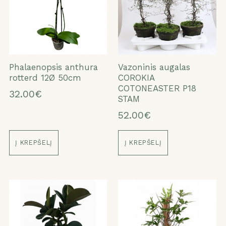
Phalaenopsis anthura
Vazoninis augalas
rotterd 12Ø 50cm
COROKIA
COTONEASTER P18
32.00€
STAM
52.00€
Į KREPŠELĮ
Į KREPŠELĮ