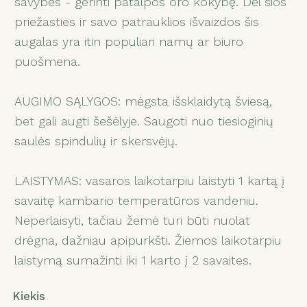
savybės - gerinti patalpos oro kokybę. Dėl šios
priežasties ir savo patrauklios išvaizdos šis
augalas yra itin populiari namų ar biuro
puošmena.
AUGIMO SĄLYGOS: mėgsta išsklaidytą šviesą,
bet gali augti šešėlyje. Saugoti nuo tiesioginių
saulės spindulių ir skersvėjų.
LAISTYMAS: vasaros laikotarpiu laistyti 1 kartą į
savaitę kambario temperatūros vandeniu.
Neperlaisyti, tačiau žemė turi būti nuolat
drėgna, dažniau apipurkšti. Žiemos laikotarpiu
laistymą sumažinti iki 1 karto į 2 savaites.
Kiekis