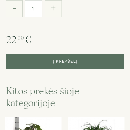
-
+
22
€
00
Į KREPŠELĮ
Kitos prekės šioje
kategorijoje