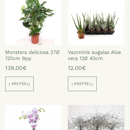
Monstera deliciosa 27Ø
Vazoninis augalas Aloe
120cm 9pp
vera 12Ø 40cm
139.00€
12.00€
Į KREPŠELĮ
Į KREPŠELĮ