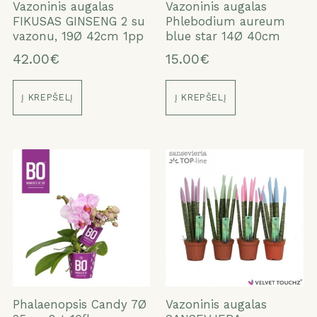
Vazoninis augalas
Vazoninis augalas
FIKUSAS GINSENG 2 su
Phlebodium aureum
vazonu, 19Ø 42cm 1pp
blue star 14Ø 40cm
42.00€
15.00€
Į KREPŠELĮ
Į KREPŠELĮ
Phalaenopsis Candy 7Ø
Vazoninis augalas