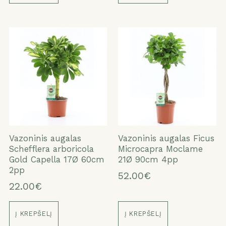
Vazoninis augalas
Vazoninis augalas Ficus
Schefflera arboricola
Microcapra Moclame
Gold Capella 17Ø 60cm
21Ø 90cm 4pp
2pp
52.00€
22.00€
Į KREPŠELĮ
Į KREPŠELĮ