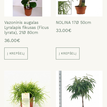
Vazoninis augalas
NOLINA 17Ø 50cm
Lyralapis fikusas (Ficus
33.00€
lyrata), 21Ø 80cm
36.00€
Į KREPŠELĮ
Į KREPŠELĮ