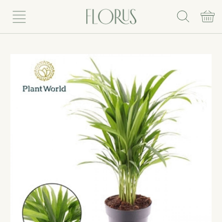
Rinkis puokštę
Vazoniniai augalai
Vazonai
Vazos