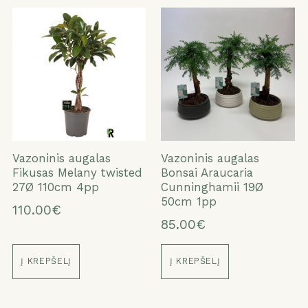
Vazoninis augalas
Vazoninis augalas
Fikusas Melany twisted
Bonsai Araucaria
27Ø 110cm 4pp
Cunninghamii 19Ø
50cm 1pp
110.00€
85.00€
Į KREPŠELĮ
Į KREPŠELĮ