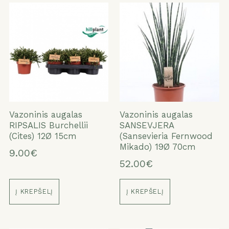
Vazoninis augalas
Vazoninis augalas
RIPSALIS Burchellii
SANSEVJERA
(Cites) 12Ø 15cm
(Sansevieria Fernwood
Mikado) 19Ø 70cm
9.00€
52.00€
Į KREPŠELĮ
Į KREPŠELĮ