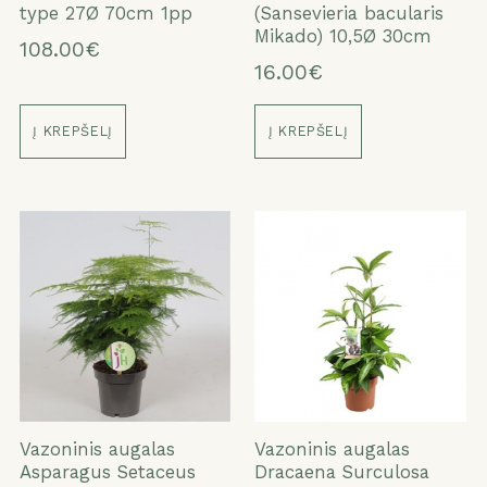
type 27Ø 70cm 1pp
(Sansevieria bacularis
Mikado) 10,5Ø 30cm
108.00€
16.00€
Į KREPŠELĮ
Į KREPŠELĮ
Vazoninis augalas
Vazoninis augalas
Asparagus Setaceus
Dracaena Surculosa