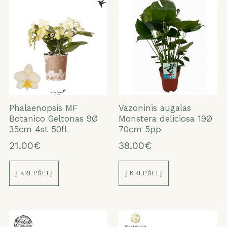
Phalaenopsis MF
Vazoninis augalas
Botanico Geltonas 9Ø
Monstera deliciosa 19Ø
35cm 4st 50fl
70cm 5pp
21.00€
38.00€
Į KREPŠELĮ
Į KREPŠELĮ