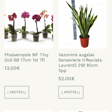
Phalaenopsis MF Tiny
Vazoninis augalas
Doll 6Ø 17cm 1st 7fl
Sansevieria trifasciata
Laurentii 21Ø 80cm
13.00€
5pp
52.00€
Į KREPŠELĮ
Į KREPŠELĮ