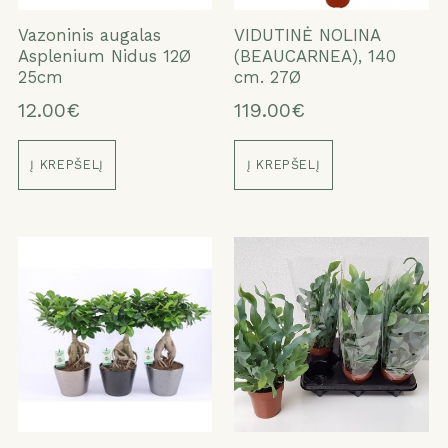
Vazoninis augalas
VIDUTINĖ NOLINA
Asplenium Nidus 12Ø
(BEAUCARNEA), 140
25cm
cm. 27Ø
12.00€
119.00€
Į KREPŠELĮ
Į KREPŠELĮ