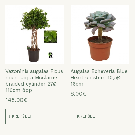
Vazoninis augalas Ficus
Augalas Echeveria Blue
microcarpa Moclame
Heart on stem 10,5Ø
braided cylinder 27Ø
16cm
110cm 8pp
8.00€
148.00€
Į KREPŠELĮ
Į KREPŠELĮ