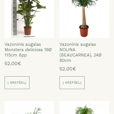
Vazoninis augalas
Vazoninis augalas
Monstera deliciosa 19Ø
NOLINA
115cm 8pp
(BEAUCARNEA), 24Ø
80cm
52.00€
52.00€
Į KREPŠELĮ
Į KREPŠELĮ