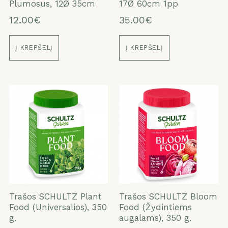
Plumosus, 12Ø 35cm
17Ø 60cm 1pp
12.00€
35.00€
Į KREPŠELĮ
Į KREPŠELĮ
Trašos SCHULTZ Plant
Trašos SCHULTZ Bloom
Food (Universalios), 350
Food (Žydintiems
g.
augalams), 350 g.