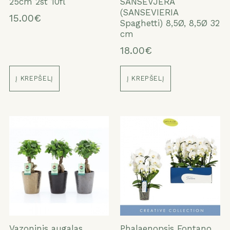
25cm 2st 10fl
SANSEVJERA
(SANSEVIERIA
15.00€
Spaghetti) 8,5Ø, 8,5Ø 32
cm
18.00€
Į KREPŠELĮ
Į KREPŠELĮ
Vazoninis augalas
Phalaenopsis Fontano