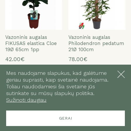
Vazoninis augalas
Vazoninis augalas
FIKUSAS elastica Cloe
Philodendron pedatum
19Ø 65cm 1pp
21Ø 100cm
42.00€
78.00€
Mes naudojame slapukus, kad galėtume
Į KREPŠELĮ
Į KREPŠELĮ
geriau suprasti, kaip svetainė naudojama.
Toliau naudodamiesi šia svetaine jūs
sutinkate su mūsų slapukų politika.
Sužinoti daugiau
GERAI