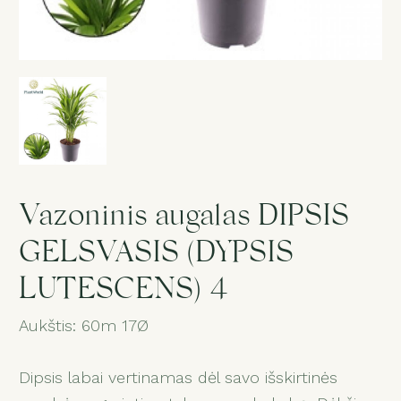
Gedulas
Dovanos
Puokštė „Staigmena“
Paslaugos
Vazoninis augalas DIPSIS
GELSVASIS (DYPSIS
Salonas
LUTESCENS) 4
Aukštis: 60m 17Ø
1
Dipsis labai vertinamas dėl savo išskirtinės