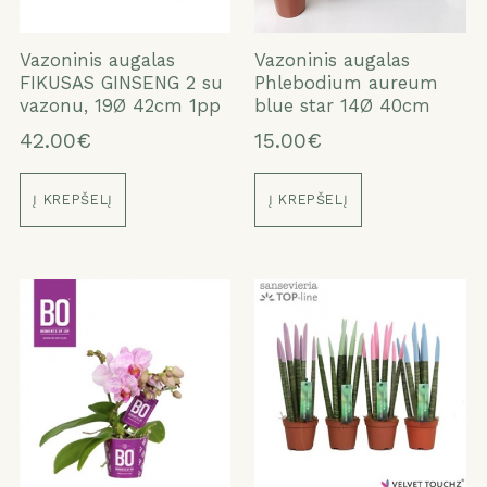
Vazoninis augalas
Vazoninis augalas
FIKUSAS GINSENG 2 su
Phlebodium aureum
vazonu, 19Ø 42cm 1pp
blue star 14Ø 40cm
42.00€
15.00€
Į KREPŠELĮ
Į KREPŠELĮ