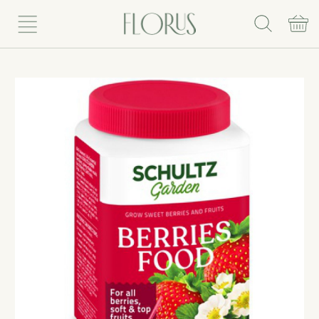
Rinkis puokštę
Vazoniniai augalai
Vazonai
Vazos