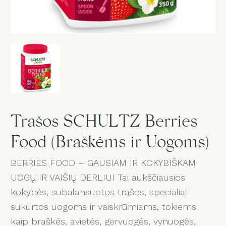
Gedulas
Dovanos
Puokštė „Staigmena“
Paslaugos
Trašos SCHULTZ Berries
Food (Braškėms ir Uogoms)
Salonas
BERRIES FOOD – GAUSIAM IR KOKYBIŠKAM
UOGŲ IR VAIŠIŲ DERLIUI Tai aukščiausios
1
kokybės, subalansuotos trąšos, specialiai
sukurtos uogoms ir vaiskrūmiams, tokiems
kaip braškės, avietės, gervuogės, vynuogės,