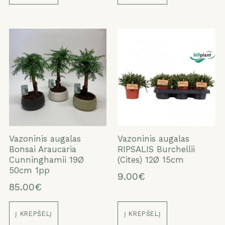
Vazoninis augalas
Vazoninis augalas
Bonsai Araucaria
RIPSALIS Burchellii
Cunninghamii 19Ø
(Cites) 12Ø 15cm
50cm 1pp
9.00€
85.00€
Į KREPŠELĮ
Į KREPŠELĮ