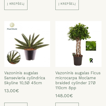
Į KREPŠELĮ
Į KREPŠELĮ
Vazoninis augalas
Vazoninis augalas Ficus
Sansevieria cylindrica
microcarpa Moclame
Skyline 10,5Ø 45cm
braided cylinder 27Ø
110cm 8pp
13.00€
148.00€