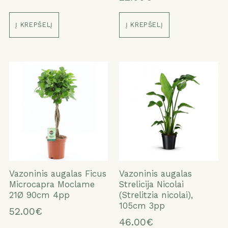
Į KREPŠELĮ
Į KREPŠELĮ
Vazoninis augalas Ficus
Vazoninis augalas
Microcapra Moclame
Strelicija Nicolai
21Ø 90cm 4pp
(Strelitzia nicolai),
105cm 3pp
52.00€
46.00€