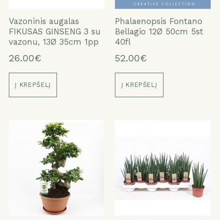
Vazoninis augalas
Phalaenopsis Fontano
FIKUSAS GINSENG 3 su
Bellagio 12Ø 50cm 5st
vazonu, 13Ø 35cm 1pp
40fl
26.00€
52.00€
Į KREPŠELĮ
Į KREPŠELĮ