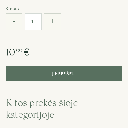
Kiekis
-
+
10
€
00
Į KREPŠELĮ
Kitos prekės šioje
kategorijoje