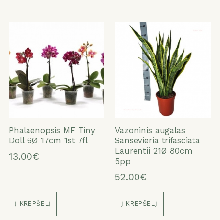
Phalaenopsis MF Tiny
Vazoninis augalas
Doll 6Ø 17cm 1st 7fl
Sansevieria trifasciata
Laurentii 21Ø 80cm
13.00€
5pp
52.00€
Į KREPŠELĮ
Į KREPŠELĮ