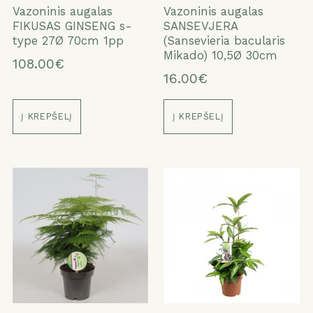
Vazoninis augalas
Vazoninis augalas
FIKUSAS GINSENG s-
SANSEVJERA
type 27Ø 70cm 1pp
(Sansevieria bacularis
Mikado) 10,5Ø 30cm
108.00€
16.00€
Į KREPŠELĮ
Į KREPŠELĮ