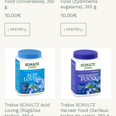
Food (Universalios), 350
Food (Žydintiems
ATŠAUKTI
TAIP
g.
augalams), 350 g.
10.00€
10.00€
Į KREPŠELĮ
Į KREPŠELĮ
Trašos SCHULTZ Acid
Trašos SCHULTZ
Loving (Rūgščios
Harvest Food (Derliaus
trąšos), 350 g.
trąšos be azoto), 350 g.