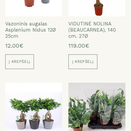
Vazoninis augalas
VIDUTINĖ NOLINA
Asplenium Nidus 12Ø
(BEAUCARNEA), 140
25cm
cm. 27Ø
12.00€
119.00€
Į KREPŠELĮ
Į KREPŠELĮ