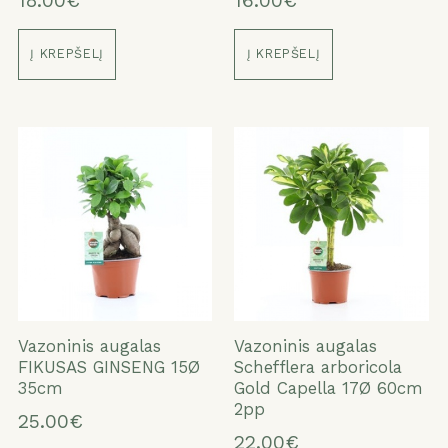
18.00€
16.00€
Į KREPŠELĮ
Į KREPŠELĮ
Vazoninis augalas
Vazoninis augalas
FIKUSAS GINSENG 15Ø
Schefflera arboricola
35cm
Gold Capella 17Ø 60cm
2pp
25.00€
22.00€