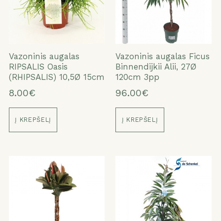
Vazoninis augalas
Vazoninis augalas Ficus
RIPSALIS Oasis
Binnendijkii Alii, 27Ø
(RHIPSALIS) 10,5Ø 15cm
120cm 3pp
8.00€
96.00€
Į KREPŠELĮ
Į KREPŠELĮ