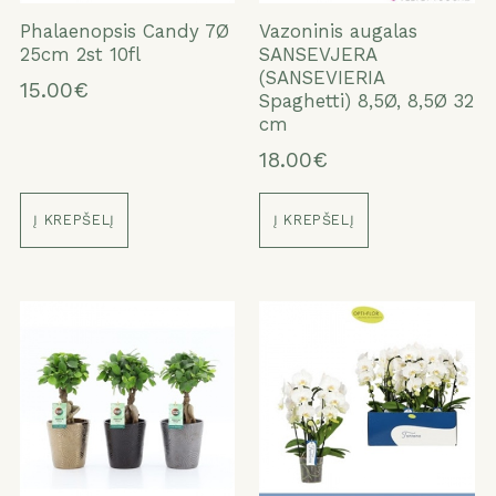
Phalaenopsis Candy 7Ø
Vazoninis augalas
25cm 2st 10fl
SANSEVJERA
(SANSEVIERIA
15.00€
Spaghetti) 8,5Ø, 8,5Ø 32
cm
18.00€
Į KREPŠELĮ
Į KREPŠELĮ