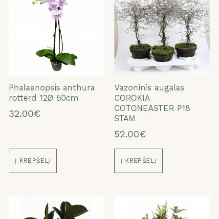
Phalaenopsis anthura
Vazoninis augalas
rotterd 12Ø 50cm
COROKIA
COTONEASTER P18
32.00€
STAM
52.00€
Į KREPŠELĮ
Į KREPŠELĮ