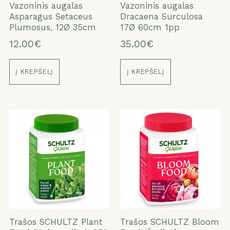
Vazoninis augalas
Vazoninis augalas
Asparagus Setaceus
Dracaena Surculosa
Plumosus, 12Ø 35cm
17Ø 60cm 1pp
12.00€
35.00€
Į KREPŠELĮ
Į KREPŠELĮ
Trašos SCHULTZ Plant
Trašos SCHULTZ Bloom