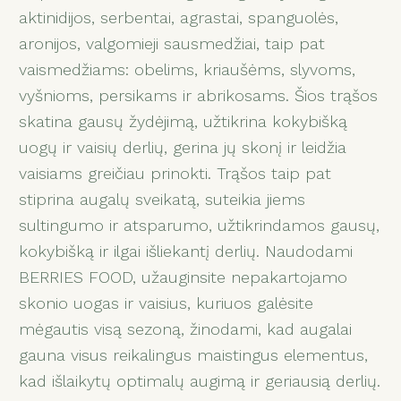
aktinidijos, serbentai, agrastai, spanguolės,
aronijos, valgomieji sausmedžiai, taip pat
vaismedžiams: obelims, kriaušėms, slyvoms,
vyšnioms, persikams ir abrikosams. Šios trąšos
skatina gausų žydėjimą, užtikrina kokybišką
uogų ir vaisių derlių, gerina jų skonį ir leidžia
vaisiams greičiau prinokti. Trąšos taip pat
stiprina augalų sveikatą, suteikia jiems
sultingumo ir atsparumo, užtikrindamos gausų,
kokybišką ir ilgai išliekantį derlių. Naudodami
BERRIES FOOD, užauginsite nepakartojamo
skonio uogas ir vaisius, kuriuos galėsite
mėgautis visą sezoną, žinodami, kad augalai
gauna visus reikalingus maistingus elementus,
kad išlaikytų optimalų augimą ir geriausią derlių.