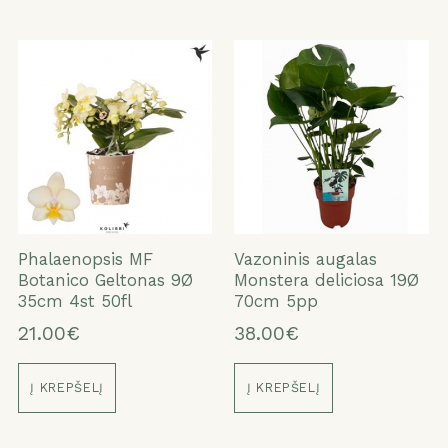
Phalaenopsis MF
Vazoninis augalas
Botanico Geltonas 9Ø
Monstera deliciosa 19Ø
35cm 4st 50fl
70cm 5pp
21.00€
38.00€
Į KREPŠELĮ
Į KREPŠELĮ