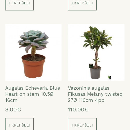
Į KREPŠELĮ
Į KREPŠELĮ
Augalas Echeveria Blue
Vazoninis augalas
Heart on stem 10,5Ø
Fikusas Melany twisted
16cm
27Ø 110cm 4pp
8.00€
110.00€
Į KREPŠELĮ
Į KREPŠELĮ