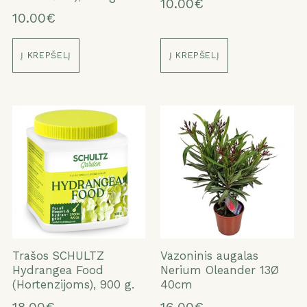
10.00€
10.00€
Į KREPŠELĮ
Į KREPŠELĮ
Trašos SCHULTZ
Vazoninis augalas
Hydrangea Food
Nerium Oleander 13Ø
(Hortenzijoms), 900 g.
40cm