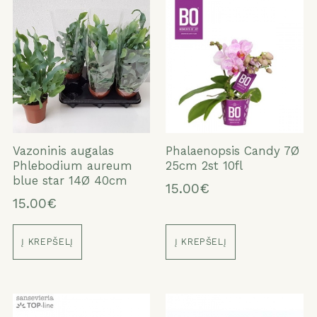
Vazoninis augalas
Phalaenopsis Candy 7Ø
Phlebodium aureum
25cm 2st 10fl
blue star 14Ø 40cm
15.00€
15.00€
Į KREPŠELĮ
Į KREPŠELĮ