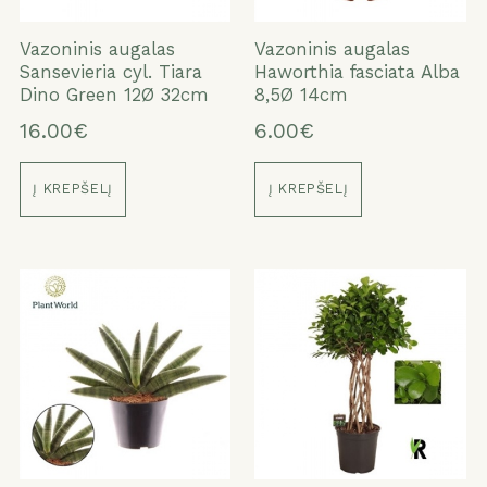
Vazoninis augalas
Vazoninis augalas
Sansevieria cyl. Tiara
Haworthia fasciata Alba
Dino Green 12Ø 32cm
8,5Ø 14cm
16.00€
6.00€
Į KREPŠELĮ
Į KREPŠELĮ