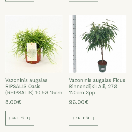
Vazoninis augalas
Vazoninis augalas Ficus
RIPSALIS Oasis
Binnendijkii Alii, 27Ø
(RHIPSALIS) 10,5Ø 15cm
120cm 3pp
8.00€
96.00€
Į KREPŠELĮ
Į KREPŠELĮ