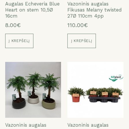
Augalas Echeveria Blue
Vazoninis augalas
Heart on stem 10,5Ø
Fikusas Melany twisted
16cm
27Ø 110cm 4pp
8.00€
110.00€
Į KREPŠELĮ
Į KREPŠELĮ
Vazoninis augalas
Vazoninis augalas