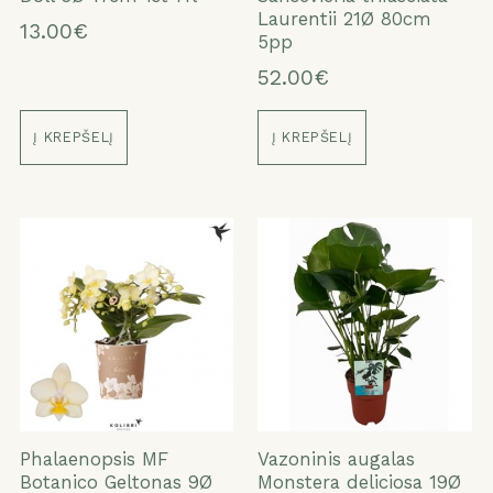
Laurentii 21Ø 80cm
13.00€
5pp
52.00€
Į KREPŠELĮ
Į KREPŠELĮ
Phalaenopsis MF
Vazoninis augalas
Botanico Geltonas 9Ø
Monstera deliciosa 19Ø