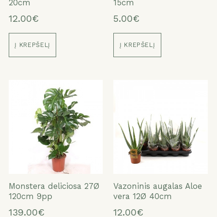
20cm
15cm
12.00€
5.00€
Į KREPŠELĮ
Į KREPŠELĮ
Monstera deliciosa 27Ø
Vazoninis augalas Aloe
120cm 9pp
vera 12Ø 40cm
139.00€
12.00€