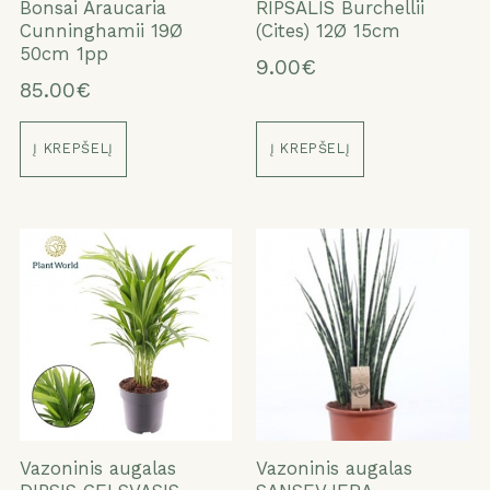
Bonsai Araucaria
RIPSALIS Burchellii
Cunninghamii 19Ø
(Cites) 12Ø 15cm
50cm 1pp
9.00€
85.00€
Į KREPŠELĮ
Į KREPŠELĮ
Vazoninis augalas
Vazoninis augalas