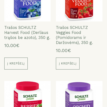
ATŠAUKTI
TAIP
Trašos SCHULTZ
Trašos SCHULTZ
Harvest Food (Derliaus
Veggies Food
trąšos be azoto), 350 g.
(Pomidorams ir
Daržovėms), 350 g.
10.00€
10.00€
Į KREPŠELĮ
Į KREPŠELĮ