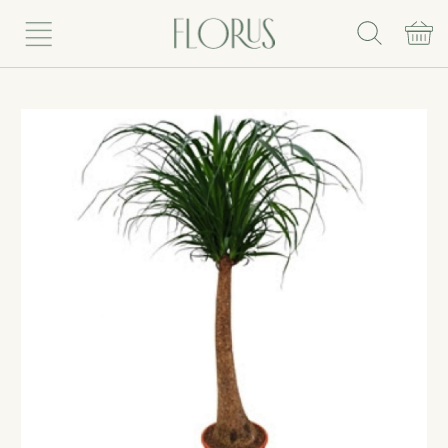
Rinkis puokštę
Vazoniniai augalai
Vazonai
Vazos