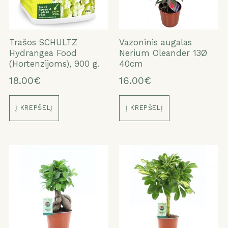
Trašos SCHULTZ
Vazoninis augalas
Hydrangea Food
Nerium Oleander 13Ø
(Hortenzijoms), 900 g.
40cm
18.00€
16.00€
Į KREPŠELĮ
Į KREPŠELĮ