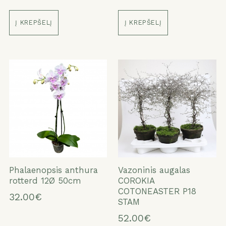
Į KREPŠELĮ
Į KREPŠELĮ
Phalaenopsis anthura
Vazoninis augalas
rotterd 12Ø 50cm
COROKIA
COTONEASTER P18
32.00€
STAM
52.00€