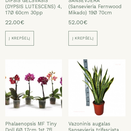
DIPSIS GELSVASIS
SANSEVJERA
(DYPSIS LUTESCENS) 4,
(Sansevieria Fernwood
17Ø 60cm 30pp
Mikado) 19Ø 70cm
22.00€
52.00€
Į KREPŠELĮ
Į KREPŠELĮ
Phalaenopsis MF Tiny
Vazoninis augalas
Doll 6Ø 17cm 1st 7fl
Sansevieria trifasciata