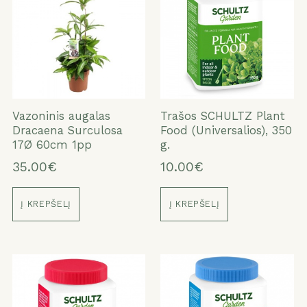
Vazoninis augalas
Trašos SCHULTZ Plant
Dracaena Surculosa
Food (Universalios), 350
17Ø 60cm 1pp
g.
35.00€
10.00€
Į KREPŠELĮ
Į KREPŠELĮ