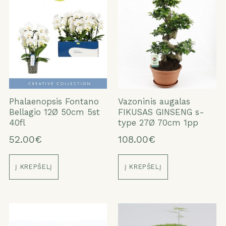
Phalaenopsis Fontano
Vazoninis augalas
Bellagio 12Ø 50cm 5st
FIKUSAS GINSENG s-
40fl
type 27Ø 70cm 1pp
52.00€
108.00€
Į KREPŠELĮ
Į KREPŠELĮ