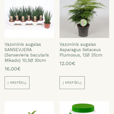
Vazoninis augalas
Vazoninis augalas
SANSEVJERA
Asparagus Setaceus
(Sansevieria bacularis
Plumosus, 12Ø 35cm
Mikado) 10,5Ø 30cm
12.00€
16.00€
Į KREPŠELĮ
Į KREPŠELĮ