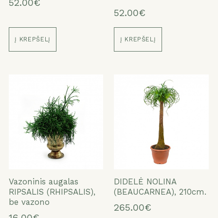
52.00€
52.00€
Į KREPŠELĮ
Į KREPŠELĮ
Vazoninis augalas
DIDELĖ NOLINA
RIPSALIS (RHIPSALIS),
(BEAUCARNEA), 210cm.
be vazono
265.00€
16.00€