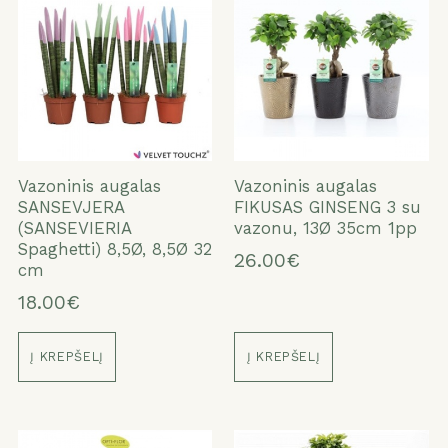
Vazoninis augalas
Vazoninis augalas
SANSEVJERA
FIKUSAS GINSENG 3 su
(SANSEVIERIA
vazonu, 13Ø 35cm 1pp
Spaghetti) 8,5Ø, 8,5Ø 32
26.00€
cm
18.00€
Į KREPŠELĮ
Į KREPŠELĮ