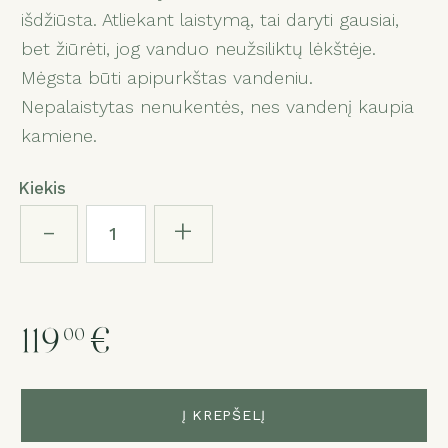
išdžiūsta. Atliekant laistymą, tai daryti gausiai,
bet žiūrėti, jog vanduo neužsiliktų lėkštėje.
Mėgsta būti apipurkštas vandeniu.
Nepalaistytas nenukentės, nes vandenį kaupia
kamiene.
Kiekis
-
+
119
€
00
Į KREPŠELĮ