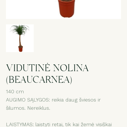
Gedulas
Dovanos
Puokštė „Staigmena“
Paslaugos
VIDUTINĖ NOLINA
(BEAUCARNEA)
Salonas
140 cm
AUGIMO SĄLYGOS: reikia daug šviesos ir
1
šilumos. Nereiklus.
LAISTYMAS: laistyti retai, tik kai žemė visiškai