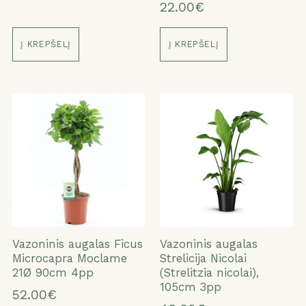
22.00€
Į KREPŠELĮ
Į KREPŠELĮ
Vazoninis augalas Ficus
Vazoninis augalas
Microcapra Moclame
Strelicija Nicolai
21Ø 90cm 4pp
(Strelitzia nicolai),
105cm 3pp
52.00€