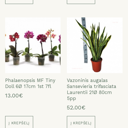
Phalaenopsis MF Tiny
Vazoninis augalas
Doll 6Ø 17cm 1st 7fl
Sansevieria trifasciata
Laurentii 21Ø 80cm
13.00€
5pp
52.00€
Į KREPŠELĮ
Į KREPŠELĮ