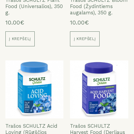
Trašos SCHULTZ Plant
Trašos SCHULTZ Bloom
Food (Universalios), 350
Food (Žydintiems
g.
augalams), 350 g.
10.00€
10.00€
Į KREPŠELĮ
Į KREPŠELĮ
Trašos SCHULTZ Acid
Trašos SCHULTZ
Loving (Rūgščios
Harvest Food (Derliaus