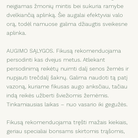
neigiamas žmonių mintis bei sukuria ramybe
dvelkiančią aplinką. Šie augalai efektyviai valo
orą, todėl namuose galima džiaugtis sveikesne
aplinka.
AUGIMO SĄLYGOS. Fikusą rekomenduojama
persodinti kas dvejus metus. Atliekant
persodinimą reikėtų nuimti dalį senos žemės ir
nupjauti trečdalį šaknų. Galima naudoti tą patį
vazoną, kuriame fikusas augo anksčiau, tačiau
indą reikės užberti šviežiomis žemėmis.
Tinkamiausias laikas – nuo vasario iki gegužės.
Fikusą rekomenduojama tręšti mažais kiekiais,
geriau specialiai bonsams skirtomis trąšomis,