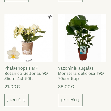
Phalaenopsis MF
Vazoninis augalas
Botanico Geltonas 9Ø
Monstera deliciosa 19Ø
35cm 4st 50fl
70cm 5pp
21.00€
38.00€
Į KREPŠELĮ
Į KREPŠELĮ