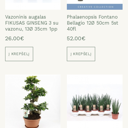
Vazoninis augalas
Phalaenopsis Fontano
FIKUSAS GINSENG 3 su
Bellagio 12Ø 50cm 5st
vazonu, 13Ø 35cm 1pp
40fl
26.00€
52.00€
Į KREPŠELĮ
Į KREPŠELĮ