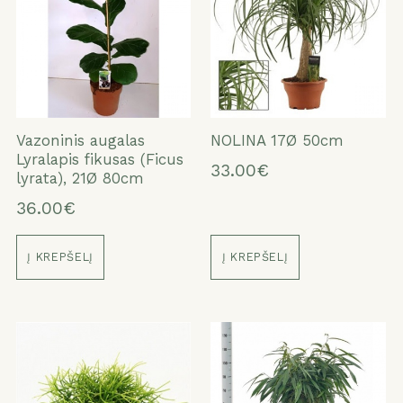
Vazoninis augalas
NOLINA 17Ø 50cm
Lyralapis fikusas (Ficus
33.00€
lyrata), 21Ø 80cm
36.00€
Į KREPŠELĮ
Į KREPŠELĮ