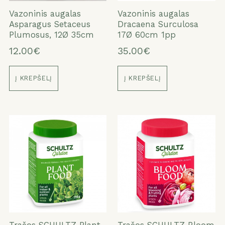
ATŠAUKTI
TAIP
Vazoninis augalas
Vazoninis augalas
Asparagus Setaceus
Dracaena Surculosa
Plumosus, 12Ø 35cm
17Ø 60cm 1pp
12.00€
35.00€
Į KREPŠELĮ
Į KREPŠELĮ