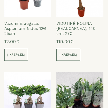
Vazoninis augalas
VIDUTINĖ NOLINA
Asplenium Nidus 12Ø
(BEAUCARNEA), 140
25cm
cm. 27Ø
12.00€
119.00€
Į KREPŠELĮ
Į KREPŠELĮ