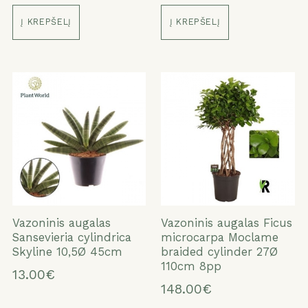
Į KREPŠELĮ
Į KREPŠELĮ
Vazoninis augalas
Vazoninis augalas Ficus
Sansevieria cylindrica
microcarpa Moclame
Skyline 10,5Ø 45cm
braided cylinder 27Ø
110cm 8pp
13.00€
148.00€