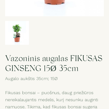
Gedulas
Dovanos
Puokštė „Staigmena“
Paslaugos
Vazoninis augalas FIKUSAS
GINSENG 15Ø 35cm
Salonas
Augalo aukštis 35cm; 15Ø
1
Fikusas bonsai – puošnus, daug priežiūros
nereikalaujantis medelis, kurį nesunku auginti
namuose. Tikima, kad fikusas bonsai sugeria