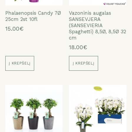
Phalaenopsis Candy 7Ø
Vazoninis augalas
25cm 2st 10fl
SANSEVJERA
(SANSEVIERIA
15.00€
Spaghetti) 8,5Ø, 8,5Ø 32
cm
18.00€
Į KREPŠELĮ
Į KREPŠELĮ