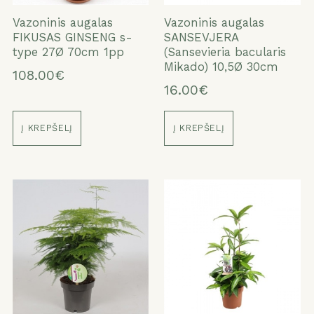
Vazoninis augalas
Vazoninis augalas
FIKUSAS GINSENG s-
SANSEVJERA
type 27Ø 70cm 1pp
(Sansevieria bacularis
Mikado) 10,5Ø 30cm
108.00€
16.00€
Į KREPŠELĮ
Į KREPŠELĮ