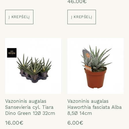
46.00€
Į KREPŠELĮ
Į KREPŠELĮ
Vazoninis augalas
Vazoninis augalas
Sansevieria cyl. Tiara
Haworthia fasciata Alba
Dino Green 12Ø 32cm
8,5Ø 14cm
16.00€
6.00€