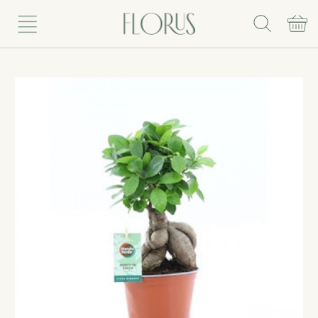
Rinkis puokštę
Vazoniniai augalai
Vazonai
Vazos