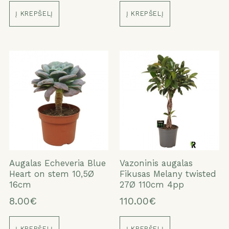
Į KREPŠELĮ
Į KREPŠELĮ
Augalas Echeveria Blue
Vazoninis augalas
Heart on stem 10,5Ø
Fikusas Melany twisted
16cm
27Ø 110cm 4pp
8.00€
110.00€
Į KREPŠELĮ
Į KREPŠELĮ