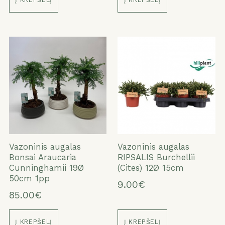
Vazoninis augalas
Vazoninis augalas
Bonsai Araucaria
RIPSALIS Burchellii
Cunninghamii 19Ø
(Cites) 12Ø 15cm
50cm 1pp
9.00€
85.00€
Į KREPŠELĮ
Į KREPŠELĮ