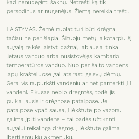
kad nenudeginti šaknų. Netręšti ką tik
persodinus ar nugenėjus. Žiemą nereikia tręšti.
LAISTYMAS. Žemė nuolat turi būti drėgna,
tačiau ne per šlapia. Šiltuoju metų laikotarpiu šį
augalą reikės laistyti dažnai, labiausiai tinka
lietaus vanduo arba nusistovėjęs kambario
temperatūros vanduo. Nuo per šalto vandens
lapų krašteliuose gali atsirasti gelsvų dėmių.
Gerai vis nupurkšti vandeniu ar net pamerkti jį į
vandenį. Fikusas nebijo drėgmės, todėl jis
puikiai jausis ir drėgnose patalpose. Jei
patalpose ypač sausa, į lėkštutę po vazonu
galima įpilti vandens – tai padės užtikrinti
augalui reikalingą drėgmę. Į lėkštutę galima
įberti smulkių akmenukų.