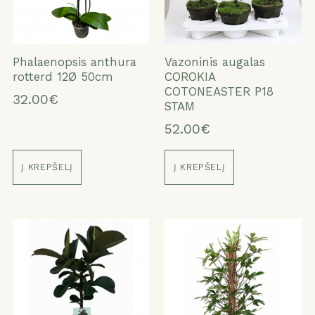
Phalaenopsis anthura
Vazoninis augalas
rotterd 12Ø 50cm
COROKIA
COTONEASTER P18
32.00€
STAM
52.00€
Į KREPŠELĮ
Į KREPŠELĮ