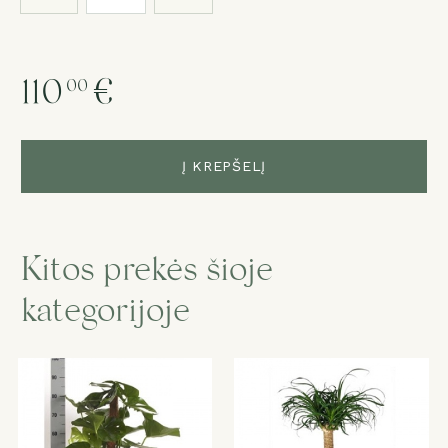
110
€
00
Į KREPŠELĮ
Kitos prekės šioje
kategorijoje