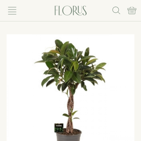
Rinkis puokštę
Vazoniniai augalai
Vazonai
Vazos