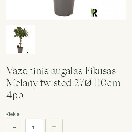
Gedulas
Dovanos
Puokštė „Staigmena“
Paslaugos
Vazoninis augalas Fikusas
Melany twisted 27Ø 110cm
Salonas
4pp
1
Kiekis
-
+