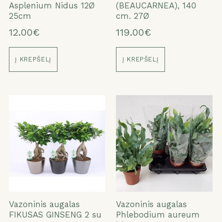
Asplenium Nidus 12Ø
(BEAUCARNEA), 140
25cm
cm. 27Ø
12.00€
119.00€
Į KREPŠELĮ
Į KREPŠELĮ
Vazoninis augalas
Vazoninis augalas
FIKUSAS GINSENG 2 su
Phlebodium aureum