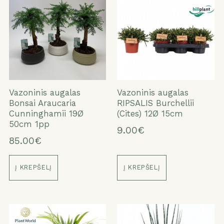
Vazoninis augalas
Vazoninis augalas
Bonsai Araucaria
RIPSALIS Burchellii
Cunninghamii 19Ø
(Cites) 12Ø 15cm
50cm 1pp
9.00€
85.00€
Į KREPŠELĮ
Į KREPŠELĮ