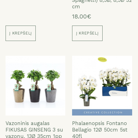
cm
18.00€
Į KREPŠELĮ
Į KREPŠELĮ
Vazoninis augalas
Phalaenopsis Fontano
FIKUSAS GINSENG 3 su
Bellagio 12Ø 50cm 5st
vazonu, 13Ø 35cm 1pp
40fl