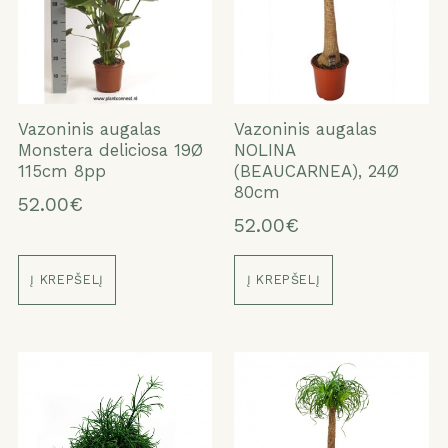
Vazoninis augalas
Vazoninis augalas
Monstera deliciosa 19Ø
NOLINA
115cm 8pp
(BEAUCARNEA), 24Ø
80cm
52.00€
52.00€
Į KREPŠELĮ
Į KREPŠELĮ