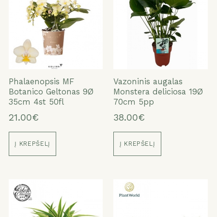
Phalaenopsis MF
Vazoninis augalas
Botanico Geltonas 9Ø
Monstera deliciosa 19Ø
35cm 4st 50fl
70cm 5pp
21.00€
38.00€
Į KREPŠELĮ
Į KREPŠELĮ