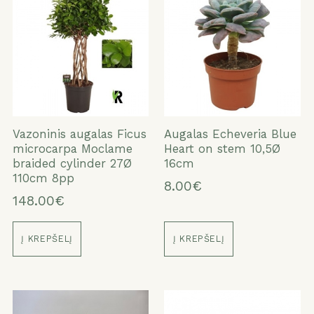
Vazoninis augalas Ficus
Augalas Echeveria Blue
microcarpa Moclame
Heart on stem 10,5Ø
braided cylinder 27Ø
16cm
110cm 8pp
8.00€
148.00€
Į KREPŠELĮ
Į KREPŠELĮ