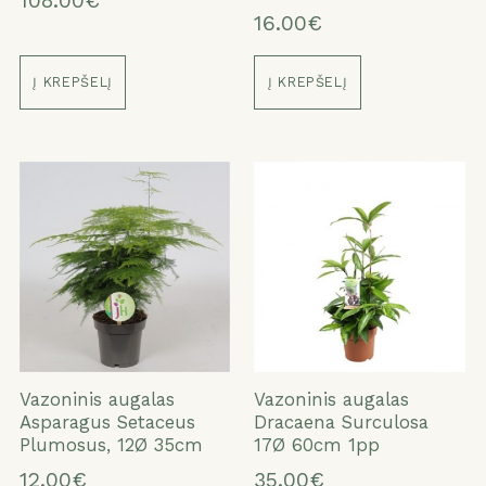
108.00€
16.00€
Į KREPŠELĮ
Į KREPŠELĮ
Vazoninis augalas
Vazoninis augalas
Asparagus Setaceus
Dracaena Surculosa
Plumosus, 12Ø 35cm
17Ø 60cm 1pp
12.00€
35.00€