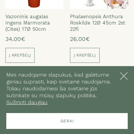
Vazoninis augalas
Phalaenopsis Anthura
Ingens Marmorata
Roskilde 12Ø 45cm 2st
(Cites) 17Ø 50cm
22fl
34.00€
26.00€
Į KREPŠELĮ
Į KREPŠELĮ
Mes naudojame slapukus, kad galėtume
geriau suprasti, kaip svetainė naudojama.
Toliau naudodamiesi šia svetaine jūs
sutinkate su mūsų slapukų politika.
Sužinoti daugiau
GERAI