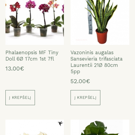
Phalaenopsis MF Tiny
Vazoninis augalas
Doll 6Ø 17cm 1st 7fl
Sansevieria trifasciata
Laurentii 21Ø 80cm
13.00€
5pp
52.00€
Į KREPŠELĮ
Į KREPŠELĮ