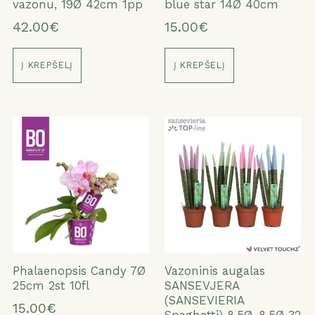
vazonu, 19Ø 42cm 1pp
blue star 14Ø 40cm
42.00€
15.00€
Į KREPŠELĮ
Į KREPŠELĮ
Phalaenopsis Candy 7Ø
Vazoninis augalas
25cm 2st 10fl
SANSEVJERA
(SANSEVIERIA
15.00€
Spaghetti) 8,5Ø, 8,5Ø 32