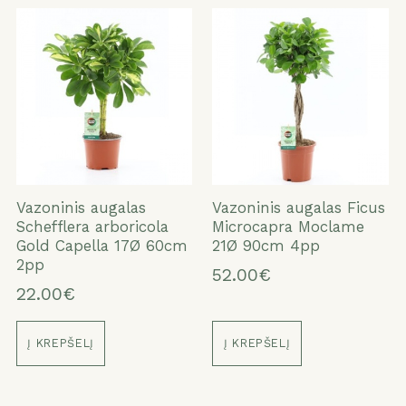
Vazoninis augalas
Vazoninis augalas Ficus
Schefflera arboricola
Microcapra Moclame
Gold Capella 17Ø 60cm
21Ø 90cm 4pp
2pp
52.00€
22.00€
Į KREPŠELĮ
Į KREPŠELĮ