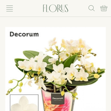
Rinkis puokštę
Vazoniniai augalai
Vazonai
Vazos