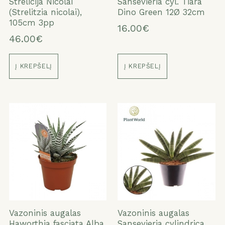
Strelicija Nicolai
Sansevieria cyl. Tiara
(Strelitzia nicolai),
Dino Green 12Ø 32cm
105cm 3pp
16.00€
46.00€
Į KREPŠELĮ
Į KREPŠELĮ
Vazoninis augalas
Vazoninis augalas
Haworthia fasciata Alba
Sansevieria cylindrica