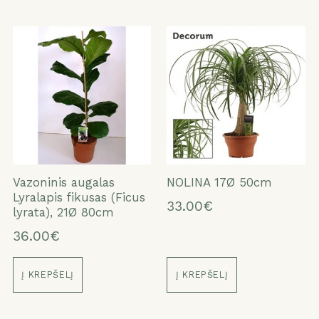
Vazoninis augalas
NOLINA 17Ø 50cm
Lyralapis fikusas (Ficus
33.00€
lyrata), 21Ø 80cm
36.00€
Į KREPŠELĮ
Į KREPŠELĮ