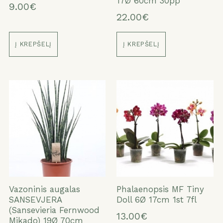
17Ø 60cm 30pp
9.00€
22.00€
Į KREPŠELĮ
Į KREPŠELĮ
Vazoninis augalas
Phalaenopsis MF Tiny
SANSEVJERA
Doll 6Ø 17cm 1st 7fl
(Sansevieria Fernwood
13.00€
Mikado) 19Ø 70cm