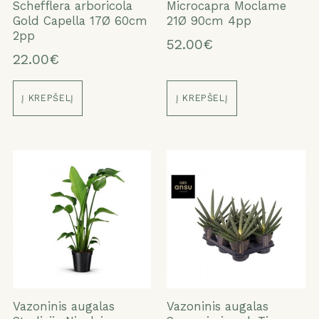
Schefflera arboricola
Microcapra Moclame
Gold Capella 17Ø 60cm
21Ø 90cm 4pp
2pp
52.00€
22.00€
Į KREPŠELĮ
Į KREPŠELĮ
Vazoninis augalas
Vazoninis augalas