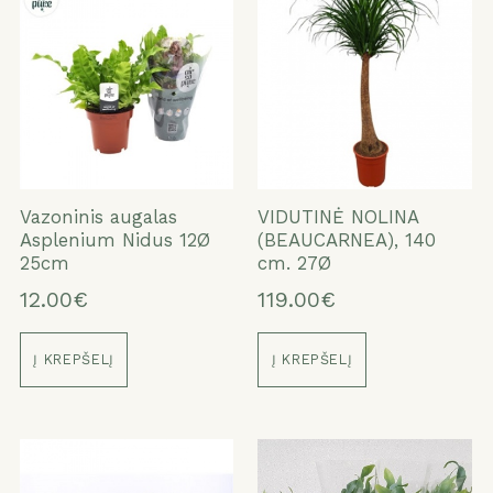
Vazoninis augalas
VIDUTINĖ NOLINA
Asplenium Nidus 12Ø
(BEAUCARNEA), 140
25cm
cm. 27Ø
12.00€
119.00€
Į KREPŠELĮ
Į KREPŠELĮ