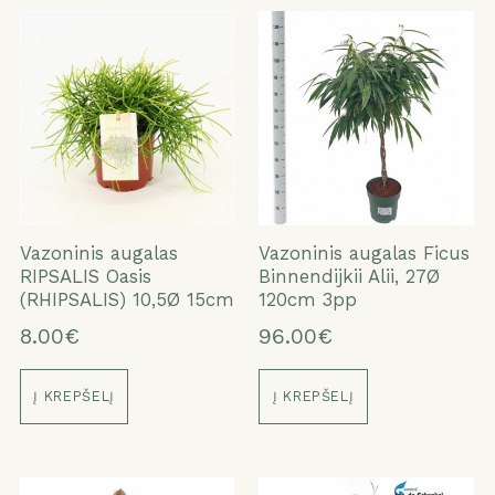
Vazoninis augalas
Vazoninis augalas Ficus
RIPSALIS Oasis
Binnendijkii Alii, 27Ø
(RHIPSALIS) 10,5Ø 15cm
120cm 3pp
8.00€
96.00€
Į KREPŠELĮ
Į KREPŠELĮ