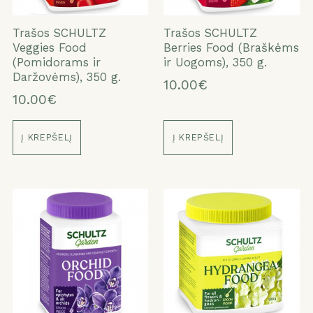
ATŠAUKTI
TAIP
Trašos SCHULTZ
Trašos SCHULTZ
Veggies Food
Berries Food (Braškėms
(Pomidorams ir
ir Uogoms), 350 g.
Daržovėms), 350 g.
10.00€
10.00€
Į KREPŠELĮ
Į KREPŠELĮ