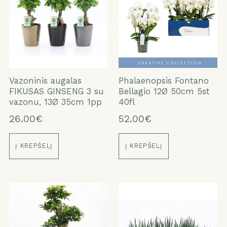
Vazoninis augalas
Phalaenopsis Fontano
FIKUSAS GINSENG 3 su
Bellagio 12Ø 50cm 5st
vazonu, 13Ø 35cm 1pp
40fl
26.00€
52.00€
Į KREPŠELĮ
Į KREPŠELĮ