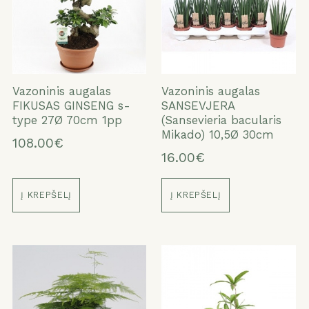
Vazoninis augalas
Vazoninis augalas
FIKUSAS GINSENG s-
SANSEVJERA
type 27Ø 70cm 1pp
(Sansevieria bacularis
Mikado) 10,5Ø 30cm
108.00€
16.00€
Į KREPŠELĮ
Į KREPŠELĮ