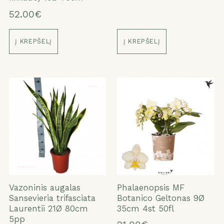
52.00€
Į KREPŠELĮ
Į KREPŠELĮ
Vazoninis augalas
Phalaenopsis MF
Sansevieria trifasciata
Botanico Geltonas 9Ø
Laurentii 21Ø 80cm
35cm 4st 50fl
5pp