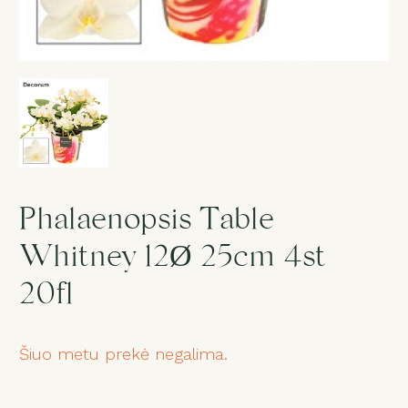
Gedulas
Dovanos
Puokštė „Staigmena“
Paslaugos
Phalaenopsis Table
Whitney 12Ø 25cm 4st
Salonas
20fl
1
Šiuo metu prekė negalima.