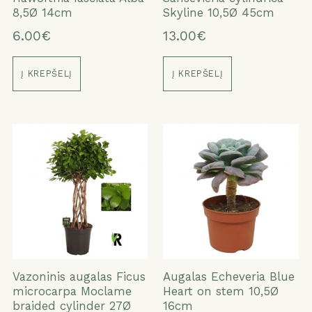
8,5Ø 14cm
Skyline 10,5Ø 45cm
6.00€
13.00€
Į KREPŠELĮ
Į KREPŠELĮ
Vazoninis augalas Ficus
Augalas Echeveria Blue
microcarpa Moclame
Heart on stem 10,5Ø
braided cylinder 27Ø
16cm