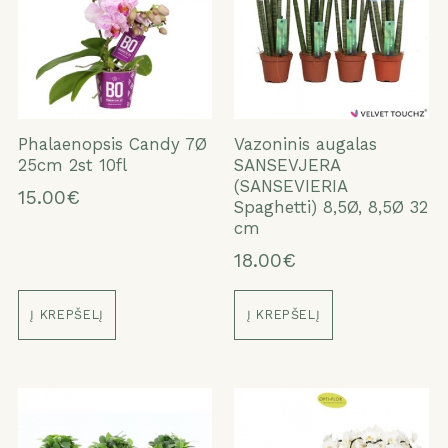
Phalaenopsis Candy 7Ø
Vazoninis augalas
25cm 2st 10fl
SANSEVJERA
(SANSEVIERIA
15.00€
Spaghetti) 8,5Ø, 8,5Ø 32
cm
18.00€
Į KREPŠELĮ
Į KREPŠELĮ