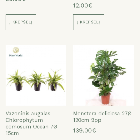
12.00€
Į KREPŠELĮ
Į KREPŠELĮ
Vazoninis augalas
Monstera deliciosa 27Ø
Chlorophytum
120cm 9pp
comosum Ocean 7Ø
139.00€
15cm