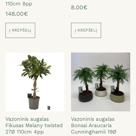
110cm 8pp
8.00€
148.00€
Į KREPŠELĮ
Į KREPŠELĮ
Vazoninis augalas
Vazoninis augalas
Fikusas Melany twisted
Bonsai Araucaria
27Ø 110cm 4pp
Cunninghamii 19Ø