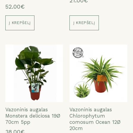
21.00€
52.00€
Į KREPŠELĮ
Į KREPŠELĮ
Vazoninis augalas
Vazoninis augalas
Monstera deliciosa 19Ø
Chlorophytum
70cm 5pp
comosum Ocean 12Ø
20cm
38.00€