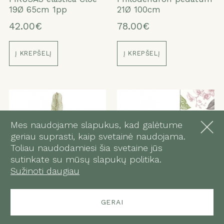
19Ø 65cm 1pp
21Ø 100cm
42.00€
78.00€
Į KREPŠELĮ
Į KREPŠELĮ
Mes naudojame slapukus, kad galėtume
geriau suprasti, kaip svetainė naudojama.
Toliau naudodamiesi šia svetaine jūs
sutinkate su mūsų slapukų politika.
Sužinoti daugiau
Vazoninis augalas
Phalaenopsis Anthura
GERAI
Ingens Marmorata
Roskilde 12Ø 45cm 2st
(Cites) 17Ø 50cm
22fl