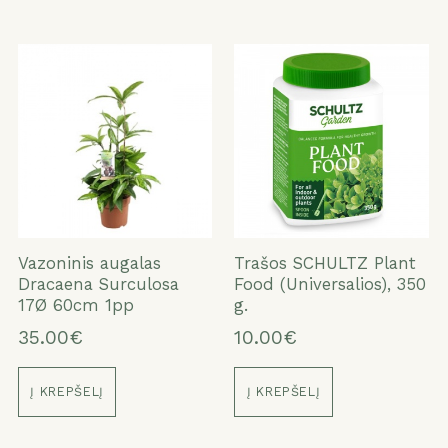
Vazoninis augalas
Trašos SCHULTZ Plant
Dracaena Surculosa
Food (Universalios), 350
17Ø 60cm 1pp
g.
35.00€
10.00€
Į KREPŠELĮ
Į KREPŠELĮ