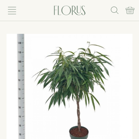
Rinkis puokštę
Vazoniniai augalai
Vazonai
Vazos