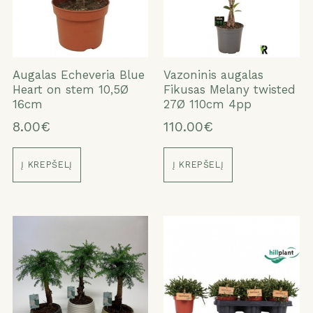
Augalas Echeveria Blue
Vazoninis augalas
Heart on stem 10,5Ø
Fikusas Melany twisted
16cm
27Ø 110cm 4pp
8.00€
110.00€
Į KREPŠELĮ
Į KREPŠELĮ