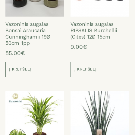
Vazoninis augalas
Vazoninis augalas
Bonsai Araucaria
RIPSALIS Burchellii
Cunninghamii 19Ø
(Cites) 12Ø 15cm
50cm 1pp
9.00€
85.00€
Į KREPŠELĮ
Į KREPŠELĮ