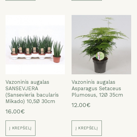
Vazoninis augalas
Vazoninis augalas
SANSEVJERA
Asparagus Setaceus
(Sansevieria bacularis
Plumosus, 12Ø 35cm
Mikado) 10,5Ø 30cm
12.00€
16.00€
Į KREPŠELĮ
Į KREPŠELĮ