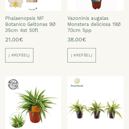
Phalaenopsis MF
Vazoninis augalas
Botanico Geltonas 9Ø
Monstera deliciosa 19Ø
35cm 4st 50fl
70cm 5pp
21.00€
38.00€
Į KREPŠELĮ
Į KREPŠELĮ