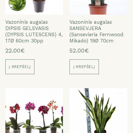
Vazoninis augalas
Vazoninis augalas
DIPSIS GELSVASIS
SANSEVJERA
(DYPSIS LUTESCENS) 4,
(Sansevieria Fernwood
17Ø 60cm 30pp
Mikado) 19Ø 70cm
22.00€
52.00€
Į KREPŠELĮ
Į KREPŠELĮ