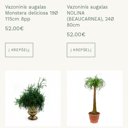
Vazoninis augalas
Vazoninis augalas
Monstera deliciosa 19Ø
NOLINA
115cm 8pp
(BEAUCARNEA), 24Ø
80cm
52.00€
52.00€
Į KREPŠELĮ
Į KREPŠELĮ