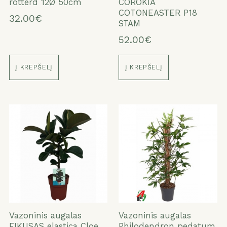
rotterd 12Ø 50cm
COROKIA
COTONEASTER P18
32.00€
STAM
52.00€
Į KREPŠELĮ
Į KREPŠELĮ
Vazoninis augalas
Vazoninis augalas
FIKUSAS elastica Cloe
Philodendron pedatum