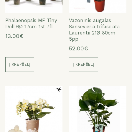
Phalaenopsis MF Tiny
Vazoninis augalas
Doll 6Ø 17cm 1st 7fl
Sansevieria trifasciata
Laurentii 21Ø 80cm
13.00€
5pp
52.00€
Į KREPŠELĮ
Į KREPŠELĮ