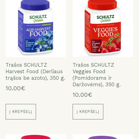
ATŠAUKTI
TAIP
Trašos SCHULTZ
Trašos SCHULTZ
Harvest Food (Derliaus
Veggies Food
trąšos be azoto), 350 g.
(Pomidorams ir
Daržovėms), 350 g.
10.00€
10.00€
Į KREPŠELĮ
Į KREPŠELĮ