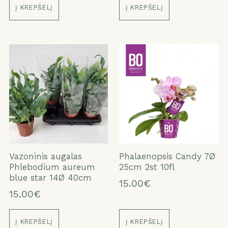
Į KREPŠELĮ
Į KREPŠELĮ
Vazoninis augalas
Phalaenopsis Candy 7Ø
Phlebodium aureum
25cm 2st 10fl
blue star 14Ø 40cm
15.00€
15.00€
Į KREPŠELĮ
Į KREPŠELĮ