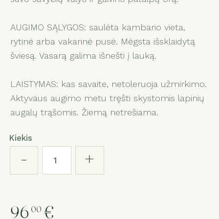
AUGIMO SĄLYGOS: saulėta kambario vieta,
rytinė arba vakarinė pusė. Mėgsta išsklaidytą
šviesą. Vasarą galima išnešti į lauką.
LAISTYMAS: kas savaite, netoleruoja užmirkimo.
Aktyvaus augimo metu tręšti skystomis lapinių
augalų trąšomis. Žiemą netrešiama.
Kiekis
-
+
96
€
00