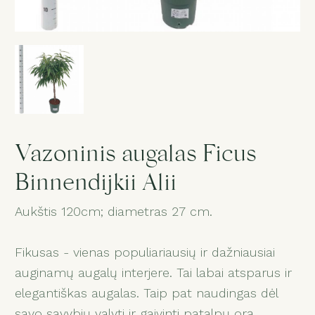
Gedulas
Dovanos
Puokštė „Staigmena“
Vazoninis augalas Ficus
Paslaugos
Binnendijkii Alii
Salonas
Aukštis 120cm; diametras 27 cm.
Fikusas - vienas populiariausių ir dažniausiai
1
auginamų augalų interjere. Tai labai atsparus ir
elegantiškas augalas. Taip pat naudingas dėl
savo savybių valyti ir gaivinti patalpų orą.