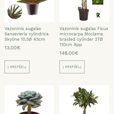
Vazoninis augalas
Vazoninis augalas Ficus
Sansevieria cylindrica
microcarpa Moclame
Skyline 10,5Ø 45cm
braided cylinder 27Ø
110cm 8pp
13.00€
148.00€
Į KREPŠELĮ
Į KREPŠELĮ