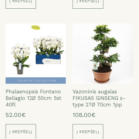
Į KREPŠELĮ
Į KREPŠELĮ
Phalaenopsis Fontano
Vazoninis augalas
Bellagio 12Ø 50cm 5st
FIKUSAS GINSENG s-
40fl
type 27Ø 70cm 1pp
52.00€
108.00€
Į KREPŠELĮ
Į KREPŠELĮ