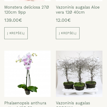
Monstera deliciosa 27Ø
Vazoninis augalas Aloe
120cm 9pp
vera 12Ø 40cm
139.00€
12.00€
Į KREPŠELĮ
Į KREPŠELĮ
Phalaenopsis anthura
Vazoninis augalas