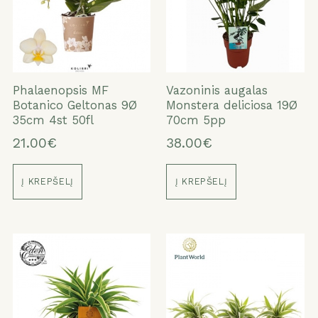
Phalaenopsis MF
Vazoninis augalas
Botanico Geltonas 9Ø
Monstera deliciosa 19Ø
35cm 4st 50fl
70cm 5pp
21.00€
38.00€
Į KREPŠELĮ
Į KREPŠELĮ