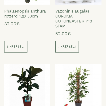
Phalaenopsis anthura
Vazoninis augalas
rotterd 12Ø 50cm
COROKIA
COTONEASTER P18
32.00€
STAM
52.00€
Į KREPŠELĮ
Į KREPŠELĮ