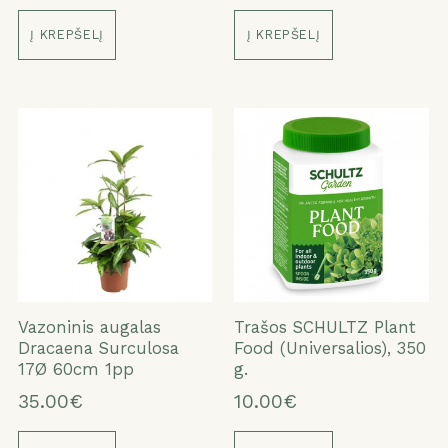
Į KREPŠELĮ
Į KREPŠELĮ
Vazoninis augalas
Trašos SCHULTZ Plant
Dracaena Surculosa
Food (Universalios), 350
17Ø 60cm 1pp
g.
35.00€
10.00€