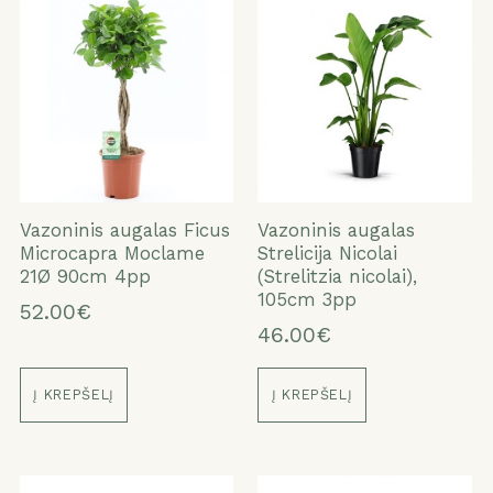
Vazoninis augalas Ficus
Vazoninis augalas
Microcapra Moclame
Strelicija Nicolai
21Ø 90cm 4pp
(Strelitzia nicolai),
105cm 3pp
52.00€
46.00€
Į KREPŠELĮ
Į KREPŠELĮ