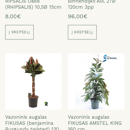
RIPSALIS Oasis
Binnendijkii Alii, 27Ø
(RHIPSALIS) 10,5Ø 15cm
120cm 3pp
8.00€
96.00€
Į KREPŠELĮ
Į KREPŠELĮ
Vazoninis augalas
Vazoninis augalas
FIKUSAS (benjamina
FIKUSAS AMSTEL KING
Burgundy twisted) 130
160 cm.