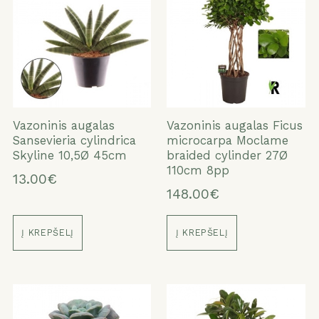
Vazoninis augalas
Vazoninis augalas Ficus
Sansevieria cylindrica
microcarpa Moclame
Skyline 10,5Ø 45cm
braided cylinder 27Ø
110cm 8pp
13.00€
148.00€
Į KREPŠELĮ
Į KREPŠELĮ