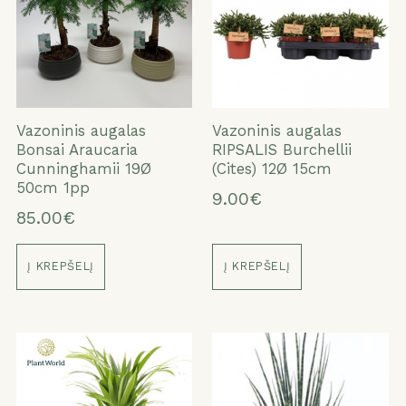
Vazoninis augalas
Vazoninis augalas
Bonsai Araucaria
RIPSALIS Burchellii
Cunninghamii 19Ø
(Cites) 12Ø 15cm
50cm 1pp
9.00€
85.00€
Į KREPŠELĮ
Į KREPŠELĮ