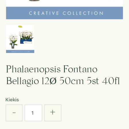
Gedulas
Dovanos
Puokštė „Staigmena“
Paslaugos
Phalaenopsis Fontano
Bellagio 12Ø 50cm 5st 40fl
Salonas
Kiekis
1
-
+