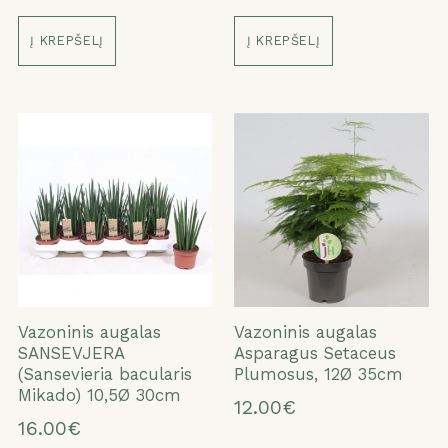
Į KREPŠELĮ
Į KREPŠELĮ
Vazoninis augalas
Vazoninis augalas
SANSEVJERA
Asparagus Setaceus
(Sansevieria bacularis
Plumosus, 12Ø 35cm
Mikado) 10,5Ø 30cm
12.00€
16.00€