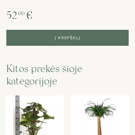
52
€
00
Į KREPŠELĮ
Kitos prekės šioje
kategorijoje