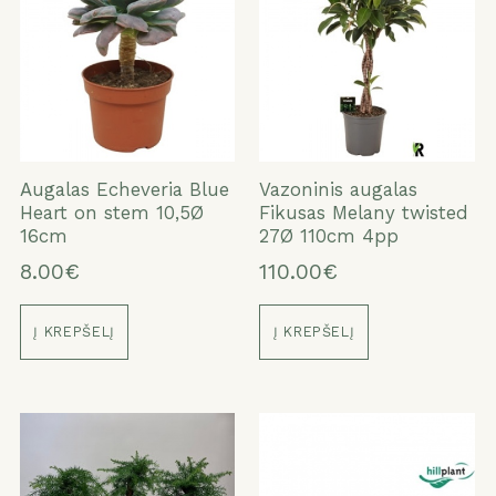
Augalas Echeveria Blue
Vazoninis augalas
Heart on stem 10,5Ø
Fikusas Melany twisted
16cm
27Ø 110cm 4pp
8.00€
110.00€
Į KREPŠELĮ
Į KREPŠELĮ