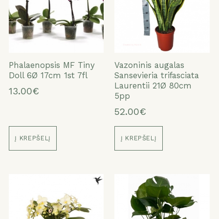
Phalaenopsis MF Tiny
Vazoninis augalas
Doll 6Ø 17cm 1st 7fl
Sansevieria trifasciata
Laurentii 21Ø 80cm
13.00€
5pp
52.00€
Į KREPŠELĮ
Į KREPŠELĮ