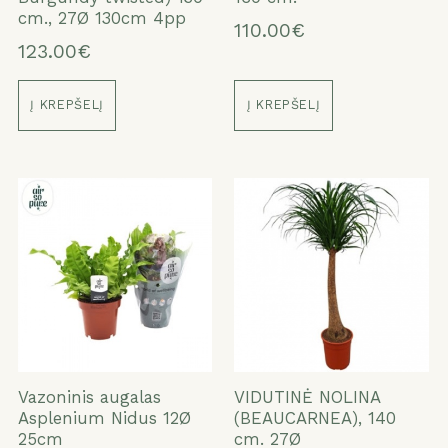
cm., 27Ø 130cm 4pp
110.00€
123.00€
Į KREPŠELĮ
Į KREPŠELĮ
Vazoninis augalas
VIDUTINĖ NOLINA
Asplenium Nidus 12Ø
(BEAUCARNEA), 140
25cm
cm. 27Ø