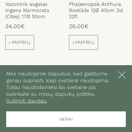
Vazoninis augalas
Phalaenopsis Anthura
Ingens Marmorata
Roskilde 12Ø 45cm 2st
(Cites) 17Ø 50cm
22fl
34.00€
26.00€
Į KREPŠELĮ
Į KREPŠELĮ
Mes naudojame slapukus, kad galėtume
geriau suprasti, kaip svetainė naudojama.
Toliau naudodamiesi šia svetaine jūs
sutinkate su mūsų slapukų politika.
Sužinoti daugiau
GERAI
Vazoninis augalas
Vazoninis augalas