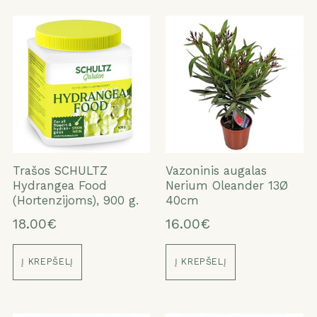
Trašos SCHULTZ
Vazoninis augalas
Hydrangea Food
Nerium Oleander 13Ø
(Hortenzijoms), 900 g.
40cm
18.00€
16.00€
Į KREPŠELĮ
Į KREPŠELĮ