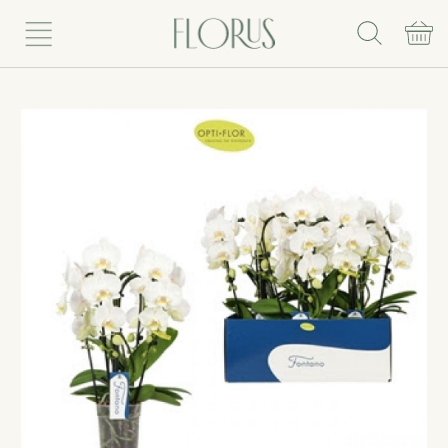
Rinkis puokštę
Vazoniniai augalai
Vazonai
Vazos