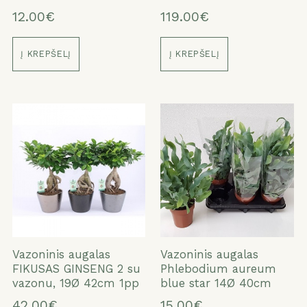
12.00€
119.00€
Į KREPŠELĮ
Į KREPŠELĮ
Vazoninis augalas
Vazoninis augalas
FIKUSAS GINSENG 2 su
Phlebodium aureum
vazonu, 19Ø 42cm 1pp
blue star 14Ø 40cm
42.00€
15.00€