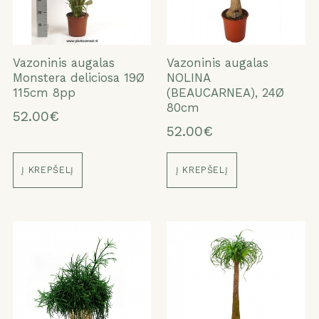
Vazoninis augalas
Vazoninis augalas
Monstera deliciosa 19Ø
NOLINA
115cm 8pp
(BEAUCARNEA), 24Ø
80cm
52.00€
52.00€
Į KREPŠELĮ
Į KREPŠELĮ