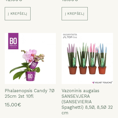
Į KREPŠELĮ
Į KREPŠELĮ
Phalaenopsis Candy 7Ø
Vazoninis augalas
25cm 2st 10fl
SANSEVJERA
(SANSEVIERIA
15.00€
Spaghetti) 8,5Ø, 8,5Ø 32
cm