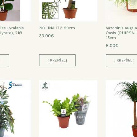
las Lyralapis
NOLINA 17Ø 50cm
Vazoninis augal
 lyrata), 21Ø
Oasis (RHIPSAL
33.00€
15cm
8.00€
Į
Į KREPŠELĮ
Į KREPŠELĮ