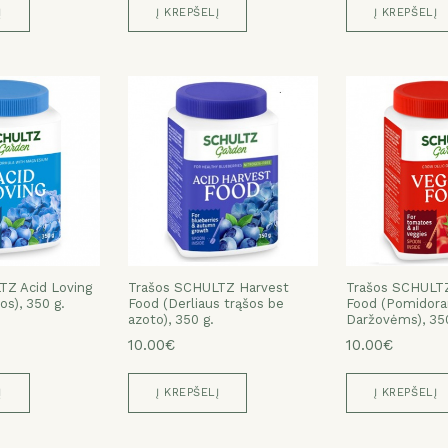
Į
Į KREPŠELĮ
Į KREPŠELĮ
TZ Acid Loving
Trašos SCHULTZ Harvest
Trašos SCHULTZ
os), 350 g.
Food (Derliaus trąšos be
Food (Pomidora
azoto), 350 g.
Daržovėms), 350
10.00€
10.00€
Į
Į KREPŠELĮ
Į KREPŠELĮ