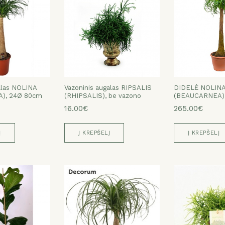
alas NOLINA
Vazoninis augalas RIPSALIS
DIDELĖ NOLIN
), 24Ø 80cm
(RHIPSALIS), be vazono
(BEAUCARNEA),
16.00€
265.00€
Į
Į KREPŠELĮ
Į KREPŠELĮ