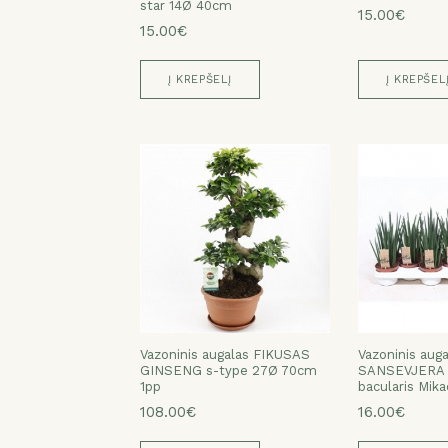
star 14Ø 40cm
15.00€
15.00€
Į KREPŠELĮ
Į KREPŠEL
Vazoninis augalas FIKUSAS
Vazoninis auga
GINSENG s-type 27Ø 70cm
SANSEVJERA (
1pp
bacularis Mik
108.00€
16.00€