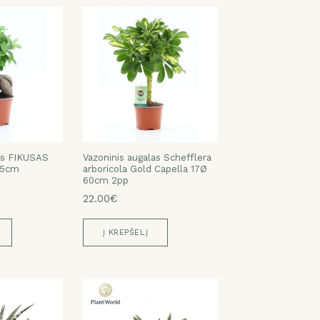
as FIKUSAS
Vazoninis augalas Schefflera
35cm
arboricola Gold Capella 17Ø
60cm 2pp
22.00€
Į KREPŠELĮ