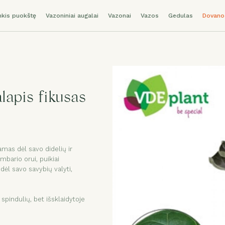
nkis puokštę
Vazoniniai augalai
Vazonai
Vazos
Gedulas
Dovano
lapis fikusas
amas dėl savo didelių ir
bario orui, puikiai
ėl savo savybių valyti,
spindulių, bet išsklaidytoje