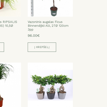
as RIPSALIS
Vazoninis augalas Ficus
IS) 10,5Ø
Binnendijkii Alii, 27Ø 120cm
3pp
96.00€
Į KREPŠELĮ