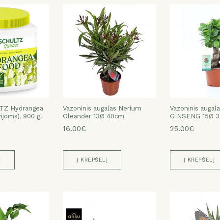
TZ Hydrangea
Vazoninis augalas Nerium
Vazoninis augal
ijoms), 900 g.
Oleander 13Ø 40cm
GINSENG 15Ø 
16.00€
25.00€
Į
Į KREPŠELĮ
Į KREPŠELĮ