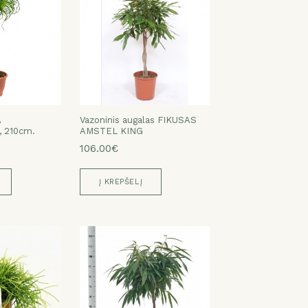
A
Vazoninis augalas FIKUSAS
 210cm.
AMSTEL KING
106.00€
Į KREPŠELĮ