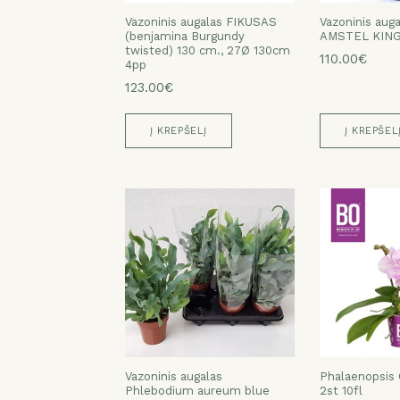
Vazoninis augalas FIKUSAS
Vazoninis aug
(benjamina Burgundy
AMSTEL KING
twisted) 130 cm., 27Ø 130cm
110.00€
4pp
123.00€
Į KREPŠELĮ
Į KREPŠEL
Vazoninis augalas
Phalaenopsis
Phlebodium aureum blue
2st 10fl