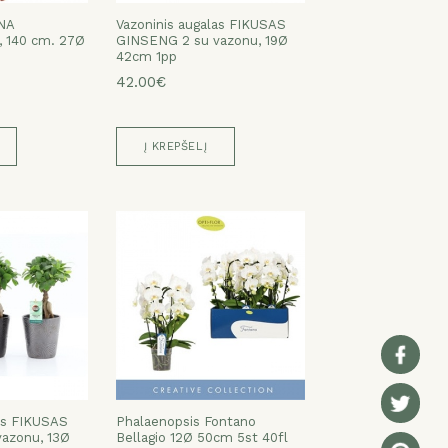
NA
Vazoninis augalas FIKUSAS
 140 cm. 27Ø
GINSENG 2 su vazonu, 19Ø
42cm 1pp
42.00€
Į KREPŠELĮ
as FIKUSAS
Phalaenopsis Fontano
azonu, 13Ø
Bellagio 12Ø 50cm 5st 40fl