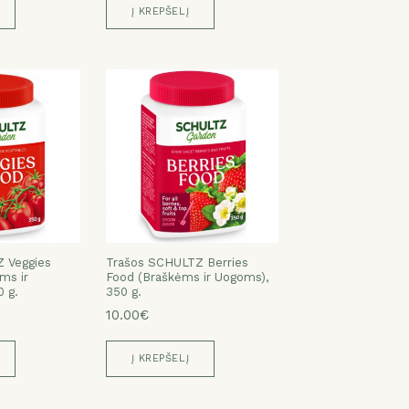
Į KREPŠELĮ
 Veggies
Trašos SCHULTZ Berries
ms ir
Food (Braškėms ir Uogoms),
 g.
350 g.
10.00€
Į KREPŠELĮ