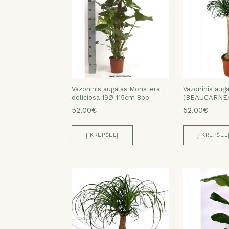
Vazoninis augalas Monstera
Vazoninis aug
deliciosa 19Ø 115cm 8pp
(BEAUCARNEA
52.00€
52.00€
Į KREPŠELĮ
Į KREPŠEL