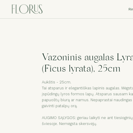
Ri
Vazoninis augalas Lyra
(Ficus lyrata), 25cm
Aukštis - 25cm.
Tai atsparus ir elegantiškas lapinis augalas. Mėgst
įspūdingų lyros formos lapų. Atsparus sausam kam
papuoštų biurą ar namus. Nepaprastai naudingas d
gaivinti patalpų orą.
AUGIMO SĄLYGOS: geriau laikyti ne ant tiesioginių 
šviesoje. Nemėgsta skersvėjų.