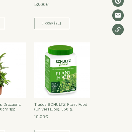
52.00€
Į KREPŠELĮ
as Dracaena
Trašos SCHULTZ Plant Food
60cm 1pp
(Universalios), 350 g.
10.00€