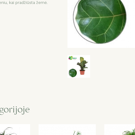
niu, kai pradžiūsta žemė.
gorijoje