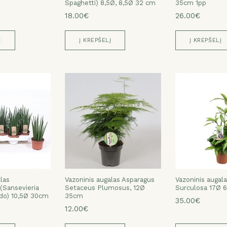
Spaghetti) 8,5Ø, 8,5Ø 32 cm
35cm 1pp
ATŠAUKTI
TAIP
18.00€
26.00€
Į
Į KREPŠELĮ
Į KREPŠELĮ
las
Vazoninis augalas Asparagus
Vazoninis augal
Sansevieria
Setaceus Plumosus, 12Ø
Surculosa 17Ø 
ado) 10,5Ø 30cm
35cm
35.00€
12.00€