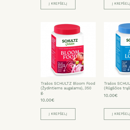
Į KREPŠELĮ
Į KREPŠEL
Trašos SCHULTZ Bloom Food
Trašos SCHUL
(Žydintiems augalams), 350
(Rūgščios trąš
g.
10.00€
10.00€
Į KREPŠELĮ
Į KREPŠEL