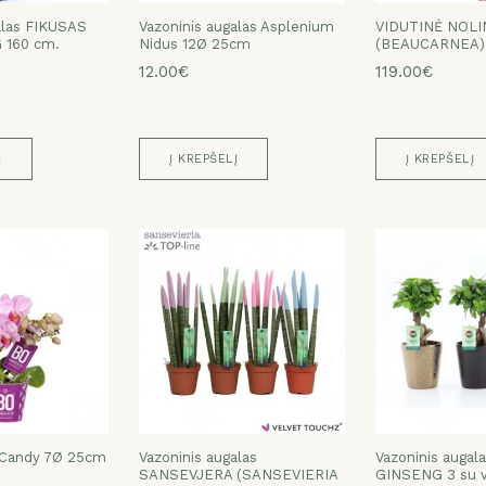
alas FIKUSAS
Vazoninis augalas Asplenium
VIDUTINĖ NOLI
 160 cm.
Nidus 12Ø 25cm
(BEAUCARNEA),
12.00€
119.00€
Į
Į KREPŠELĮ
Į KREPŠELĮ
 Candy 7Ø 25cm
Vazoninis augalas
Vazoninis augal
SANSEVJERA (SANSEVIERIA
GINSENG 3 su v