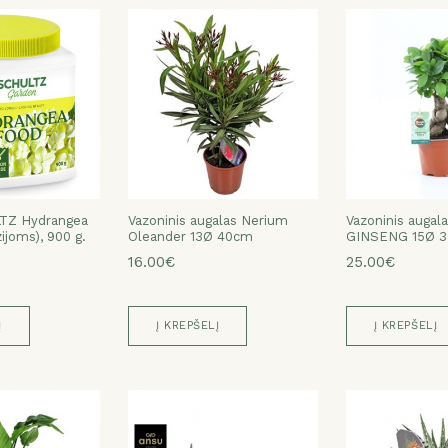
TZ Hydrangea
Vazoninis augalas Nerium
Vazoninis augal
ijoms), 900 g.
Oleander 13Ø 40cm
GINSENG 15Ø 
16.00€
25.00€
Į
Į KREPŠELĮ
Į KREPŠELĮ