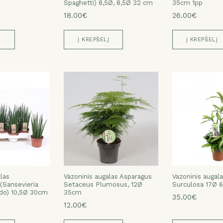
Spaghetti) 8,5Ø, 8,5Ø 32 cm
35cm 1pp
ATŠAUKTI
TAIP
18.00€
26.00€
Į
Į KREPŠELĮ
Į KREPŠELĮ
las
Vazoninis augalas Asparagus
Vazoninis augal
Sansevieria
Setaceus Plumosus, 12Ø
Surculosa 17Ø 
ado) 10,5Ø 30cm
35cm
35.00€
12.00€