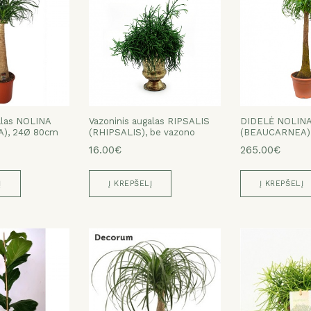
alas NOLINA
Vazoninis augalas RIPSALIS
DIDELĖ NOLIN
), 24Ø 80cm
(RHIPSALIS), be vazono
(BEAUCARNEA),
16.00€
265.00€
Į
Į KREPŠELĮ
Į KREPŠELĮ