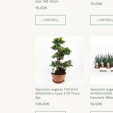
star 14Ø 40cm
15.00€
15.00€
Į KREPŠELĮ
Į KREPŠEL
Vazoninis augalas FIKUSAS
Vazoninis auga
GINSENG s-type 27Ø 70cm
SANSEVJERA (
1pp
bacularis Mik
108.00€
16.00€