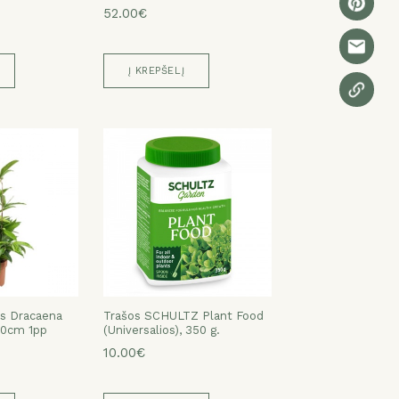
52.00€
Į KREPŠELĮ
as Dracaena
Trašos SCHULTZ Plant Food
60cm 1pp
(Universalios), 350 g.
10.00€