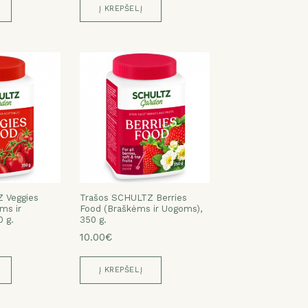
Į KREPŠELĮ
 Veggies
Trašos SCHULTZ Berries
ms ir
Food (Braškėms ir Uogoms),
 g.
350 g.
10.00€
Į KREPŠELĮ