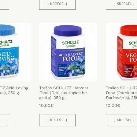
Į
Į KREPŠELĮ
Į KREPŠELĮ
TZ Acid Loving
Trašos SCHULTZ Harvest
Trašos SCHULTZ
os), 350 g.
Food (Derliaus trąšos be
Food (Pomidora
azoto), 350 g.
Daržovėms), 350
10.00€
10.00€
Į
Į KREPŠELĮ
Į KREPŠELĮ