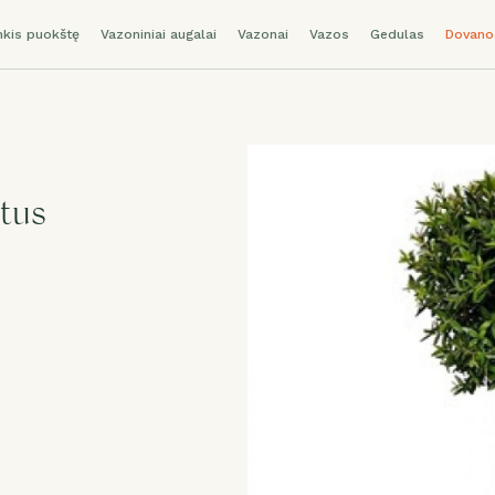
nkis puokštę
Vazoniniai augalai
Vazonai
Vazos
Gedulas
Dovano
tus