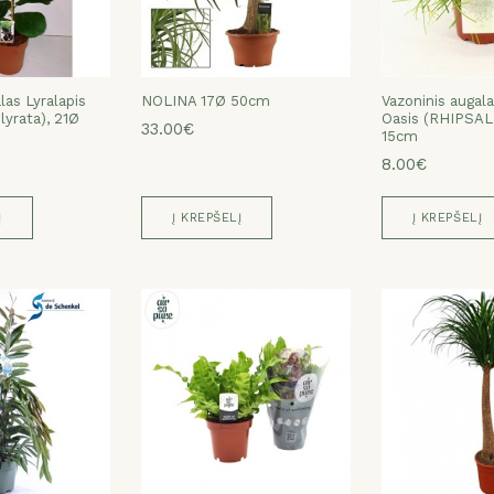
las Lyralapis
NOLINA 17Ø 50cm
Vazoninis augal
 lyrata), 21Ø
Oasis (RHIPSAL
33.00€
15cm
8.00€
Į
Į KREPŠELĮ
Į KREPŠELĮ