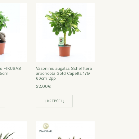
as FIKUSAS
Vazoninis augalas Schefflera
35cm
arboricola Gold Capella 17Ø
60cm 2pp
22.00€
Į KREPŠELĮ