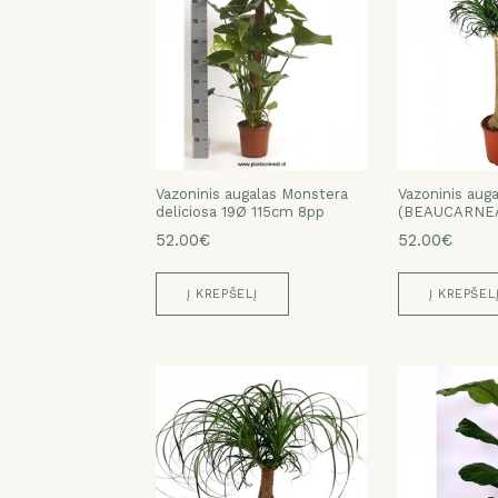
Vazoninis augalas Monstera
Vazoninis aug
deliciosa 19Ø 115cm 8pp
(BEAUCARNEA
52.00€
52.00€
Į KREPŠELĮ
Į KREPŠEL