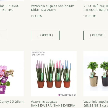
alas FIKUSAS
Vazoninis augalas Asplenium
VIDUTINĖ NOLI
 160 cm.
Nidus 12Ø 25cm
(BEAUCARNEA),
12.00€
119.00€
Į
Į KREPŠELĮ
Į KREPŠELĮ
 Candy 7Ø 25cm
Vazoninis augalas
Vazoninis augal
SANSEVJERA (SANSEVIERIA
GINSENG 3 su v