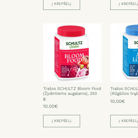
Į KREPŠELĮ
Į KREPŠEL
Trašos SCHULTZ Bloom Food
Trašos SCHUL
(Žydintiems augalams), 350
(Rūgščios trąš
g.
10.00€
10.00€
Į KREPŠELĮ
Į KREPŠEL