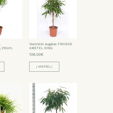
A
Vazoninis augalas FIKUSAS
 210cm.
AMSTEL KING
106.00€
Į KREPŠELĮ