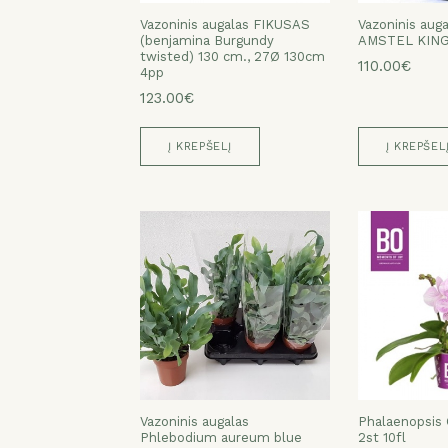
Vazoninis augalas FIKUSAS
Vazoninis aug
(benjamina Burgundy
AMSTEL KING
twisted) 130 cm., 27Ø 130cm
110.00€
4pp
123.00€
Į KREPŠELĮ
Į KREPŠEL
Vazoninis augalas
Phalaenopsis
Phlebodium aureum blue
2st 10fl