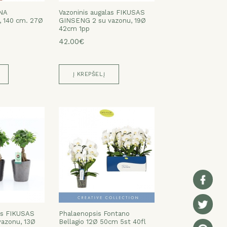
NA
Vazoninis augalas FIKUSAS
 140 cm. 27Ø
GINSENG 2 su vazonu, 19Ø
42cm 1pp
42.00€
Į KREPŠELĮ
as FIKUSAS
Phalaenopsis Fontano
azonu, 13Ø
Bellagio 12Ø 50cm 5st 40fl