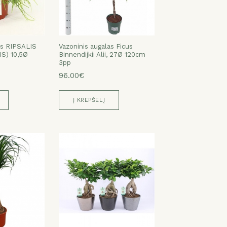
as RIPSALIS
Vazoninis augalas Ficus
IS) 10,5Ø
Binnendijkii Alii, 27Ø 120cm
3pp
96.00€
Į KREPŠELĮ